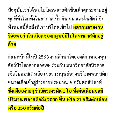
ปัจจุบันเราได้พบไมโครพลาสติกชิ้นเล็กๆกระจายอยู่
ทุกที่ทั่วโลกทั้งในอากาศ น้ำ ดิน ฝน และในสัตว์ ซึ่ง
ทั้งหมดนี้คือสิ่งที่เราบริโภคเข้าไป
หลากหลายงาน
วิจัยพบว่าในเลือดของมนุษย์มีไมโครพลาสติกอยู่
ด้วย
ก่อนหน้านี้ในปี 2563 งานศึกษาโดยองค์การกองทุน
สัตว์ป่าโลกสากล WWF ร่วมกับ มหาวิทยาลัยนิวคาส
เซิลในออสเตรเลีย เผยว่า มนุษย์อาจบริโภคพลาสติก
ขนาดเล็กเข้าสู่ร่างกายประมาณ 5 กรัมต่อสัปดาห์
ซึ่งเทียบง่ายๆว่าบัตรเครดิต 1 ใบ ซึ่งต่อเดือนจะมี
ปริมาณพลาสติกถึง 2000 ชิ้น หรือ 21 กรัมต่อเดือน
หรือ 250 กรัมต่อปี