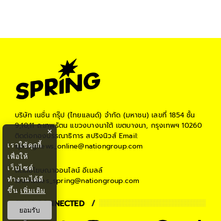
บริษัท เนชั่น กรุ๊ป (ไทยแลนด์) จำกัด (มหาชน)
เลขที่ 1854 ชั้น
9,10,11 ถ.เทพรัตน แขวงบางนาใต้ เขตบางนา, กรุงเทพฯ 10260
×
ติดต่อกองบรรณาธิการ สปริงนิวส์
Email:
เราใช้คุกกี้
springnews_online@nationgroup.com
เพื่อให้
เว็บไซต์
ติดต่อโฆษณาออนไลน์
อีเมลล์
ทำงานได้ดี
teamsales_spring@nationgroup.com
ขึ้น
เพิ่มเติม
STAY CONNECTED
ยอมรับ