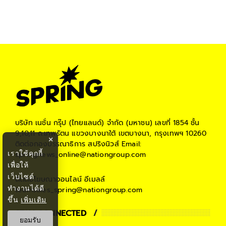
บริษัท เนชั่น กรุ๊ป (ไทยแลนด์) จำกัด (มหาชน)
เลขที่ 1854 ชั้น
9,10,11 ถ.เทพรัตน แขวงบางนาใต้ เขตบางนา, กรุงเทพฯ 10260
×
ติดต่อกองบรรณาธิการ สปริงนิวส์
Email:
เราใช้คุกกี้
springnews_online@nationgroup.com
เพื่อให้
เว็บไซต์
ติดต่อโฆษณาออนไลน์
อีเมลล์
ทำงานได้ดี
teamsales_spring@nationgroup.com
ขึ้น
เพิ่มเติม
STAY CONNECTED
ยอมรับ