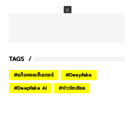
TAGS
#
แก๊งคอลเซ็นเตอร์
#
Deepfake
#
Deepfake AI
#
ข่าวโซเชียล