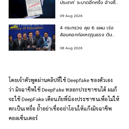
ประเทศ’ ระบาดอีกครั้ง อ้างชื่อ
อาจารย์หลอกนศ.โอนเงิน-แบ
ล็กเมล
09 Aug 2026
4 กระทรวง ลุย 6 แผน เร่ง
ล้อมคอกก่อเหตุรุนแรง ดัน
มาตรฐานความปลอดภัยสถาน
ศึกษา
08 Aug 2026
โดยเจ้าตัวพูดผ่านคลิปที่ใช้ Deepfake ของตัวเอง
ว่า มิจฉาชีพใช้ DeepFake หลอกประชาชนได้ ผมก็
จะใช้ DeepFake เตือนภัยพี่น้องประชาชนเพื่อไม่ให้
ตกเป็นเหยื่อ ย้ำอย่าเชื่ออย่าโอนให้แก๊งมิจฉาชีพ
คอลเซ็นเตอร์