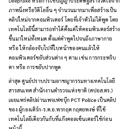
Deepfake หรือการใช้ปัญญาประดิษฐ์สร้างวิดีโอจาก
ภาพนิ่งหรือวิดีโออื่น ๆ จำนวนมากมาเพื่อสร้างเป็น
คลิปใหม่จากคอมพิวเตอร์ โดยที่เจ้าตัวไม่ได้พูด โดย
เทคโนโลยีนี้สามารถทำได้ตั้งแต่ให้คอมพิวเตอร์สร้าง
ขึ้นมาใหม่ทั้งหมด ตั้งแต่คำพูดไปจนถึงภาษากาย
หรือ ให้กล้องจับไปที่ใบหน้าของคนแล้วให้
คอมพิวเตอร์ขยับส่วนต่าง ๆ ตาม เช่น การกระพริบ
ตา หรือ การขยับปากพูด
ล่าสุด ศูนย์ปราบปรามอาชญากรรมทางเทคโนโลยี
สารสนเทศ สำนักงานตำรวจแห่งชาติ (ศปอส.ตร.)
เผยแพร่คลิปผ่านเพจเฟซบุ๊ก
PCT Police
เป็นคลิป
ของ ผู้กองเติร์ก-ร.ต.อ.พากฤต กฤตยพงษ์ ที่ใช้
เทคโนโลยีเดียวกันกับที่แก๊งคอลเซ็นเตอร์ใช้ก่อน
หน้านี้