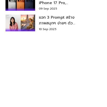
iPhone 17 Pro,
iPhone 17 Air สเปค
09 Sep 2025
ราคา น่าซื้อไหม?
แจก 3 Prompt สร้าง
ภาพสนุกๆ ง่ายๆ ด้วย
Nano Banana ใน
10 Sep 2025
Gemini