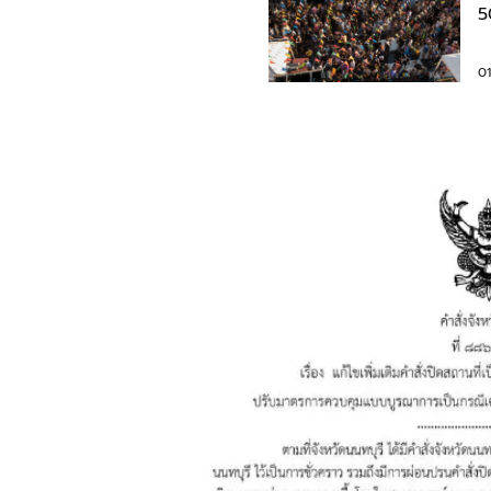
5
ร
0