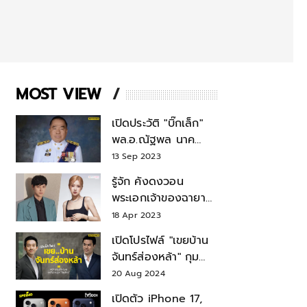
MOST VIEW
เปิดประวัติ "บิ๊กเล็ก"
พล.อ.ณัฐพล นาค
พาณิชย์ จากเลขาฯ
13 Sep 2023
สมช.-เลขาฯ
รู้จัก คังดงวอน
รมว.กลาโหม
พระเอกเจ้าของฉายา
สมบัติแห่งชาติ หลังมี
18 Apr 2023
ข่าว โรเซ่ BLACKPINK
เปิดโปรไฟล์ "เขยบ้าน
จันทร์ส่องหล้า" กุม
บังเหียนธุรกิจตระกูล
20 Aug 2024
"ชินวัตร"
เปิดตัว iPhone 17,