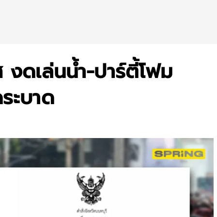
 งดเล่นน้ำ-ปาร์ตี้โฟม
ดระบาด