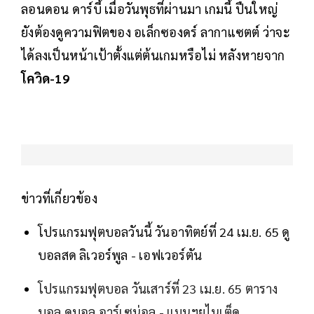
ลอนดอน ดาร์บี้ เมื่อวันพุธที่ผ่านมา เกมนี้ ปืนใหญ่
ยังต้องดูความฟิตของ อเล็กซองดร์ ลากาแซตต์ ว่าจะ
ได้ลงเป็นหน้าเป้าตั้งแต่ต้นเกมหรือไม่ หลังหายจาก
โควิด-19
ข่าวที่เกี่ยวข้อง
โปรแกรมฟุตบอลวันนี้ วันอาทิตย์ที่ 24 เม.ย. 65 ดู
บอลสด ลิเวอร์พูล - เอฟเวอร์ตัน
โปรแกรมฟุตบอล วันเสาร์ที่ 23 เม.ย. 65 ตาราง
บอล ดูบอล อาร์เซน่อล - แมนฯยูไนเต็ด