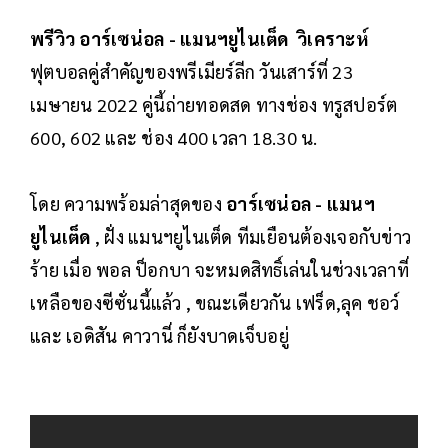
พรีวิว อาร์เซน่อล - แมนฯยูไนเต็ด วิเคราะห์
ฟุตบอลคู่สำคัญของพรีเมียร์ลีก วันเสาร์ที่ 23
เมษายน 2022 คู่นี้ถ่ายทอดสด ทางช่อง ทรูสปอร์ต
600, 602 และ ช่อง 400 เวลา 18.30 น.
โดย ความพร้อมล่าสุดของ
อาร์เซน่อล - แมนฯ
ยูไนเต็ด
, ฝั่ง แมนฯยูไนเต็ด ทีมเยือนต้องเจอกับข่าว
ร้าย เมื่อ พอล ป็อกบา จะหมดสิทธิ์เล่นในช่วงเวลาที่
เหลือของซีซั่นนี้แล้ว , ขณะเดียวกัน เฟร็ด,ลุค ชอว์
และ เอดิสัน คาวานี่ ก็ยังบาดเจ็บอยู่