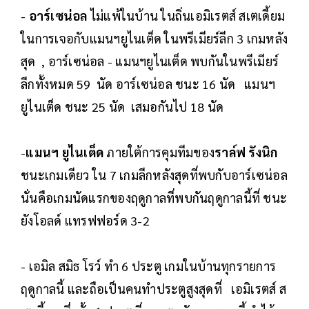
-
อาร์เซน่อล
ไม่แพ้ในบ้าน ในถิ่นเอมิเรตส์ สเตเดี้ยม
ในการเจอกับแมนฯยูไนเต็ด ในพรีเมียร์ลีก 3 เกมหลัง
สุด , อาร์เซน่อล - แมนฯยูไนเต็ด พบกันในพรีเมียร์
ลีกทั้งหมด 59 นัด อาร์เซน่อล ชนะ 16 นัด แมนฯ
ยูไนเต็ด ชนะ 25 นัด เสมอกันไป 18 นัด
-
แมนฯ ยูไนเต็ด
ภายใต้การคุมทีมของ
ราล์ฟ รังนิก
ชนะเกมเดียว ใน 7 เกมลีกหลังสุดที่พบกับอาร์เซน่อล
นั่นคือเกมนัดแรกของฤดูกาลที่พบกันฤดูกาลนี้ที่ ชนะ
ยังโอลด์ แทรฟฟอร์ด 3-2
- เอมิล สมิธ โรว์ ทำ 6 ประตู เกมในบ้านทุกรายการ
ฤดูกาลนี้ และถือเป็นคนทำประตูสูงสุดที่ เอมิเรตส์ ส