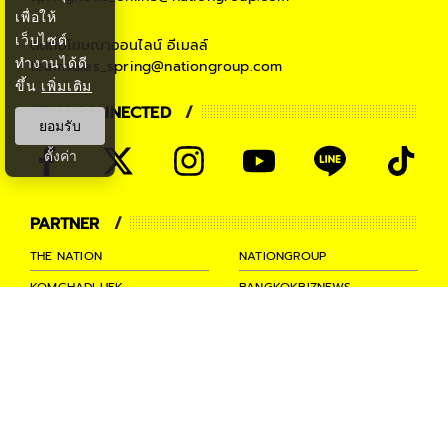
เพื่อให้
เว็บไซต์
ติดต่อโฆษณาออนไลน์
อีเมลล์
ทำงานได้ดี
teamsales_spring@nationgroup.com
ขึ้น
เพิ่มเติม
STAY CONNECTED
ยอมรับ
ตั้งค่า
PARTNER
THE NATION
NATIONGROUP
KOMCHADLUEK
BANGKOKBIZNEWS
NATIONTV
SPRINGNEWS
THAINEWSONLINE
TNEWS
THANSETTAKIJ