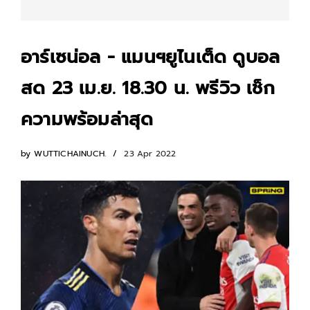
อาร์เซน่อล - แมนฯยูไนเต็ด ดูบอล
สด 23 เม.ย. 18.30 น. พรีวิว เช็ก
ความพร้อมล่าสุด
by
WUTTICHAINUCH.
23 Apr 2022