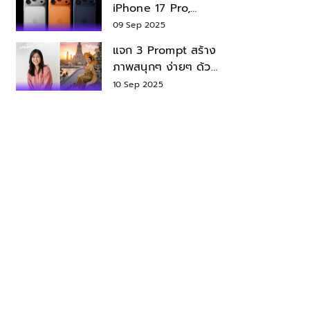
iPhone 17 Pro,
iPhone 17 Air สเปค
09 Sep 2025
ราคา น่าซื้อไหม?
แจก 3 Prompt สร้าง
ภาพสนุกๆ ง่ายๆ ด้วย
Nano Banana ใน
10 Sep 2025
Gemini