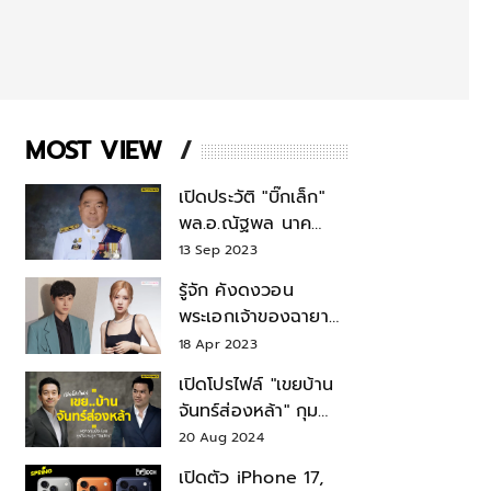
MOST VIEW
เปิดประวัติ "บิ๊กเล็ก"
พล.อ.ณัฐพล นาค
พาณิชย์ จากเลขาฯ
13 Sep 2023
สมช.-เลขาฯ
รู้จัก คังดงวอน
รมว.กลาโหม
พระเอกเจ้าของฉายา
สมบัติแห่งชาติ หลังมี
18 Apr 2023
ข่าว โรเซ่ BLACKPINK
เปิดโปรไฟล์ "เขยบ้าน
จันทร์ส่องหล้า" กุม
บังเหียนธุรกิจตระกูล
20 Aug 2024
"ชินวัตร"
เปิดตัว iPhone 17,