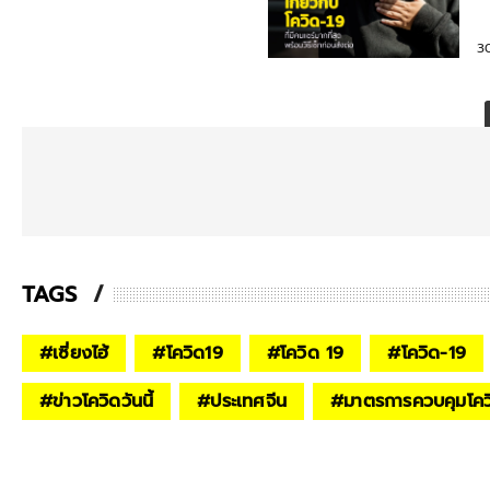
ต
3
TAGS
#
เซี่ยงไฮ้
#
โควิด19
#
โควิด 19
#
โควิด-19
#
ข่าวโควิดวันนี้
#
ประเทศจีน
#
มาตรการควบคุมโคว