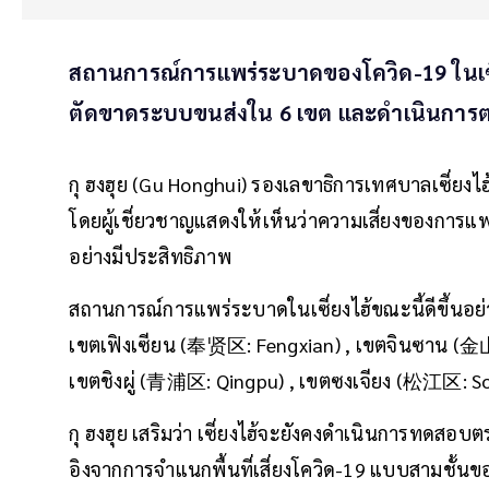
สถานการณ์การแพร่ระบาดของโควิด-19 ในเซี่
ตัดขาดระบบขนส่งใน 6 เขต และดำเนินการ
กุ ฮงฮุย (Gu Honghui) รองเลขาธิการเทศบาลเซี่ยงไ
โดยผู้เชี่ยวชาญแสดงให้เห็นว่าความเสี่ยงของการ
อย่างมีประสิทธิภาพ
สถานการณ์การแพร่ระบาดในเซี่ยงไฮ้ขณะนี้ดีขึ้นอย่
เขตเฟิงเซียน (奉贤区: Fengxian) , เขตจินซาน (金
เขตชิงผู่ (青浦区: Qingpu) , เขตซงเจียง (松江区: So
กุ ฮงฮุย เสริมว่า เซี่ยงไฮ้จะยังคงดำเนินการทดส
อิงจากการจำแนกพื้นที่เสี่ยงโควิด-19 แบบสามชั้