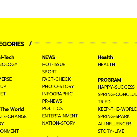
EGORIES
al-Tech
NEWS
Health
NOLOGY
HOT-ISSUE
HEALTH
SPORT
VERSE
FACT-CHECK
PROGRAM
TUP
PHOTO-STORY
HAPPY-SUCCESS
ET
INFOGRAPHIC
SPRING-CONCLU
PR-NEWS
TRIED
POLITICS
KEEP-THE-WORL
The World
ENTERTAINMENT
ATE-CHANGE
SPRING-SPARK
NATION-STORY
GY
AI-INFLUENCER
RONMENT
STORY-LIVE