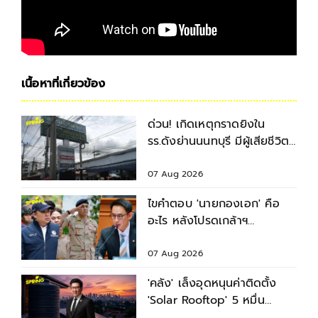
เนื้อหาที่เกี่ยวข้อง
ด่วน! เกิดเหตุกราดยิงใน
รร.ดังย่านนนทบุรี มีผู้เสียชีวิต-
บาดเจ็บหลายราย
07 Aug 2026
ไขคำตอบ 'นายกองเอก' คือ
อะไร หลังโปรดเกล้าฯ
พระราชทานยศ 3
รมช.มหาดไทย
07 Aug 2026
'คลัง' เล็งอุดหนุนค่าติดตั้ง
'Solar Rooftop' 5 หมื่น
พร้อมสินเชื่อดอกเบี้ยต่ำ