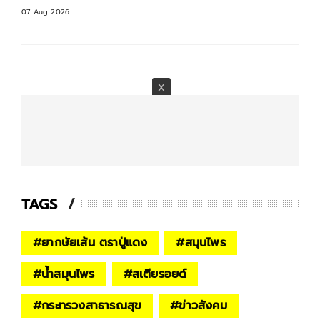
07 Aug 2026
TAGS
#
ยากษัยเส้น ตราปู่แดง
#
สมุนไพร
#
น้ำสมุนไพร
#
สเตียรอยด์
#
กระทรวงสาธารณสุข
#
ข่าวสังคม