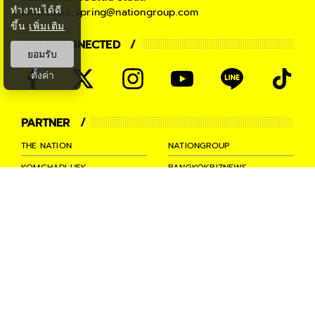
ทำงานได้ดี
teamsales_spring@nationgroup.com
ขึ้น
เพิ่มเติม
STAY CONNECTED
ยอมรับ
ตั้งค่า
PARTNER
THE NATION
NATIONGROUP
KOMCHADLUEK
BANGKOKBIZNEWS
NATIONTV
SPRINGNEWS
THAINEWSONLINE
TNEWS
THANSETTAKIJ
Ⓒ 2026 -
SPRiNG
All Rights
Reserved.