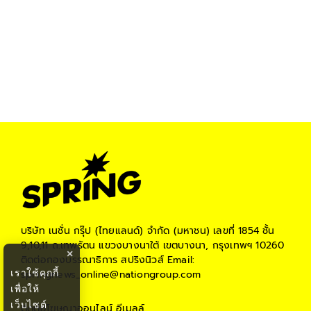
บริษัท เนชั่น กรุ๊ป (ไทยแลนด์) จำกัด (มหาชน)
เลขที่ 1854 ชั้น
9,10,11 ถ.เทพรัตน แขวงบางนาใต้ เขตบางนา, กรุงเทพฯ 10260
×
ติดต่อกองบรรณาธิการ สปริงนิวส์
Email:
เราใช้คุกกี้
springnews_online@nationgroup.com
เพื่อให้
เว็บไซต์
ติดต่อโฆษณาออนไลน์
อีเมลล์