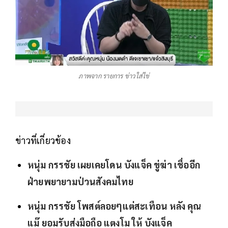
ภาพจาก รายการ ข่าวใส่ไข่
ข่าวที่เกี่ยวข้อง
หนุ่ม กรรชัย เผยเคยโดน บังแจ็ค ขู่ฆ่า เชื่ออีก
ฝ่ายพยายามป่วนสังคมไทย
หนุ่ม กรรชัย โพสต์ลอยๆแต่สะเทือน หลัง คุณ
แม๊ ยอมรับส่งมือถือ แตงโม ให้ บังแจ็ค