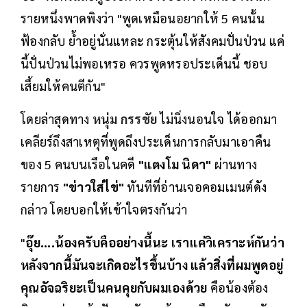
รายหนึ่งพาดพิงว่า "พูดเหมือนอยากให้ 5 คนนั้น
ฟ้องกลับ ย้ำอยู่นั่นแหละ กระตุ้นให้สังคมปั่นป่วน แค่
นี้ปั่นป่วนไม่พอเหรอ ควรพูดหรอประเด็นนี้ ชอบ
เสี้ยมให้คนตีกัน"
โดยล่าสุดทาง
หนุ่ม กรรชัย
ไม่นิ่งนอนใจ ได้ออกมา
เคลียร์ถึงสาเหตุที่พูดถึงประเด็นการกลับมาเอาคืน
ของ 5 คนบนเรือในคดี
"แตงโม นิดา"
ผ่านทาง
รายการ
"ข่าวใส่ไข่"
ทันทีที่อ่านเจอคอมเมนต์ดัง
กล่าว โดยบอกให้เข้าใจตรงกันว่า
"
อุ๊ย....น้องครับคืออย่างนี้นะ เราแค่วิเคราะห์กันว่า
หลังจากนี้มันจะเกิดอะไรขึ้นบ้าง แล้วสิ่งที่ผมพูดอยู่
คุณอัจฉริยะเป็นคนคุยกับผมเองด้วย
คือน้องต้อง