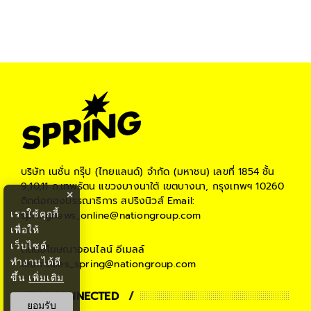
บริษัท เนชั่น กรุ๊ป (ไทยแลนด์) จำกัด (มหาชน)
เลขที่ 1854 ชั้น
9,10,11 ถ.เทพรัตน แขวงบางนาใต้ เขตบางนา, กรุงเทพฯ 10260
×
ติดต่อกองบรรณาธิการ สปริงนิวส์
Email:
เราใช้คุกกี้
springnews_online@nationgroup.com
เพื่อให้
เว็บไซต์
ติดต่อโฆษณาออนไลน์
อีเมลล์
ทำงานได้ดี
teamsales_spring@nationgroup.com
ขึ้น
เพิ่มเติม
STAY CONNECTED
ยอมรับ