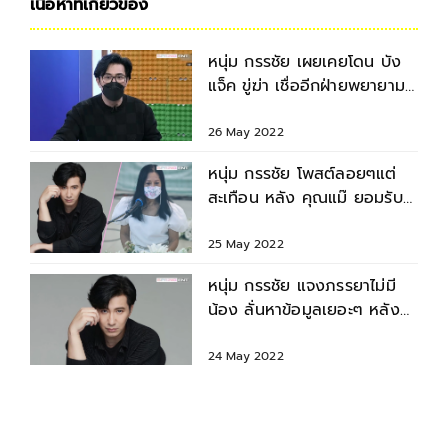
เนื้อหาที่เกี่ยวข้อง
หนุ่ม กรรชัย เผยเคยโดน บัง
แจ็ค ขู่ฆ่า เชื่ออีกฝ่ายพยายาม
ป่วนสังคมไทย
26 May 2022
หนุ่ม กรรชัย โพสต์ลอยๆแต่
สะเทือน หลัง คุณแม๊ ยอมรับ
ส่งมือถือ แตงโม ให้ บังแจ็ค
25 May 2022
หนุ่ม กรรชัย แจงภรรยาไม่มี
น้อง ลั่นหาข้อมูลเยอะๆ หลัง
ถูกเฟซบุ๊ก แตงโม พาดพิง
24 May 2022