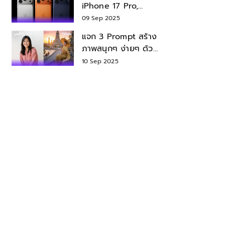
iPhone 17 Pro,
iPhone 17 Air สเปค
09 Sep 2025
ราคา น่าซื้อไหม?
แจก 3 Prompt สร้าง
ภาพสนุกๆ ง่ายๆ ด้วย
Nano Banana ใน
10 Sep 2025
Gemini