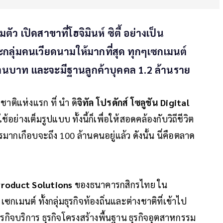
ว เปิดสาขาที่โฮจิมินห์ ซิตี้ อย่างเป็น
าะกลุ่มคนเวียดนามให้มากที่สุด ทุกๆเซกเมนต์
ล้านบาท และจะมีฐานลูกค้าบุคคล 1.2 ล้านราย
าติแห่งแรก ที่ นำ ดิ
จิทัล โปรดักส์ โซลูชัน Digital
่างเต็มรูปแบบ ทั้งนี้ก็เพื่อให้สอดคล้องกับวิถีชีวิต
ากเกือบจะถึง 100 ล้านคนอยู่แล้ว ดังนั้น นี่คือตลาด
l Product Solutions
ของธนาคารกสิกรไทย ใน
กเมนต์ ทั้งกลุ่มธุรกิจท้องถิ่นและต่างชาติที่เข้าไป
รกิจบริการ ธุรกิจโครงสร้างพื้นฐาน ธุรกิจอุตสาหกรรม