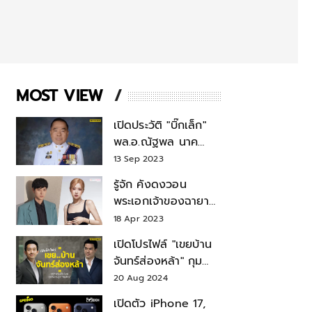
MOST VIEW
เปิดประวัติ "บิ๊กเล็ก"
พล.อ.ณัฐพล นาค
พาณิชย์ จากเลขาฯ
13 Sep 2023
สมช.-เลขาฯ
รู้จัก คังดงวอน
รมว.กลาโหม
พระเอกเจ้าของฉายา
สมบัติแห่งชาติ หลังมี
18 Apr 2023
ข่าว โรเซ่ BLACKPINK
เปิดโปรไฟล์ "เขยบ้าน
จันทร์ส่องหล้า" กุม
บังเหียนธุรกิจตระกูล
20 Aug 2024
"ชินวัตร"
เปิดตัว iPhone 17,