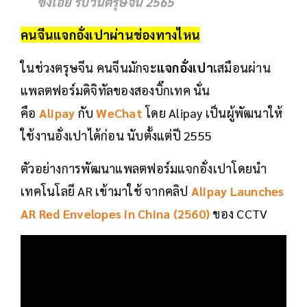
ซิงเอี๊ย รับวันตรุษจีน 2565
คนจีนแจกอั่งเปาผ่านช่องทางไหน
ในช่วงตรุษจีน คนจีนมักจะ
แจกอั่งเปา
เสมือนผ่าน
แพลตฟอร์มดิจิทัลของสองบิ๊กเทค นั่น
คือ
Alipay
กับ
WeChat
โดย Alipay เป็นผู้พัฒนาให้
ใช้งานอั่งเปาได้ก่อน นับตั้งแต่ปี 2555
ตัวอย่างการพัฒนาแพลตฟอร์มแจกอั่งเปาโดยนำ
เทคโนโลยี AR เข้ามาใช้ จากคลิป
Alipay Launches
AR Red Envelopes in China (2560)
ของ CCTV