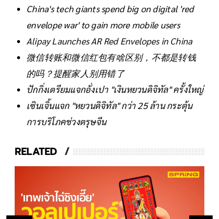
China's tech giants spend big on digital 'red
envelope war' to gain more mobile users
Alipay Launches AR Red Envelopes in China
微信转账和微信红包有啥区别，不都是转钱
的吗？提醒家人别用错了
ปักกิ่งเตรียมแจกอั่งเปา "เงินหยวนดิจิทัล" ครั้งใหญ่
เซินเจิ้นแจก "หยวนดิจิทัล" กว่า 25 ล้าน กระตุ้น
การบริโภคช่วงตรุษจีน
RELATED