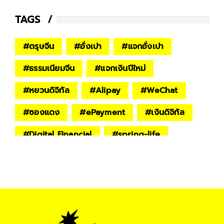
TAGS
#
ตรุษจีน
#
อั่งเปา
#
แจกอั่งเปา
#
ธรรมเนียมจีน
#
แจกเงินปีใหม่
#
หยวนดิจิทัล
#
Alipay
#
WeChat
#
ซองแดง
#
ePayment
#
เงินดิจิทัล
#
Digital Financial
#
spring-life
#
INNOVATION
#
Lifestyle