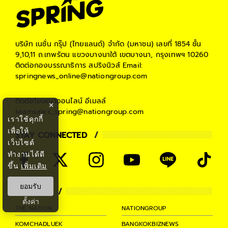
บริษัท เนชั่น กรุ๊ป (ไทยแลนด์) จำกัด (มหาชน)
เลขที่ 1854 ชั้น
9,10,11 ถ.เทพรัตน แขวงบางนาใต้ เขตบางนา, กรุงเทพฯ 10260
ติดต่อกองบรรณาธิการ สปริงนิวส์
Email:
springnews_online@nationgroup.com
ติดต่อโฆษณาออนไลน์
อีเมลล์
×
teamsales_spring@nationgroup.com
เราใช้คุกกี้
เพื่อให้
STAY CONNECTED
เว็บไซต์
ทำงานได้ดี
ขึ้น
เพิ่มเติม
ยอมรับ
PARTNER
ตั้งค่า
THE NATION
NATIONGROUP
KOMCHADLUEK
BANGKOKBIZNEWS