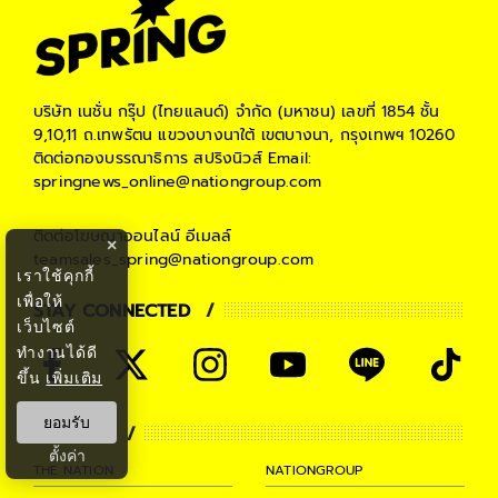
บริษัท เนชั่น กรุ๊ป (ไทยแลนด์) จำกัด (มหาชน)
เลขที่ 1854 ชั้น
9,10,11 ถ.เทพรัตน แขวงบางนาใต้ เขตบางนา, กรุงเทพฯ 10260
ติดต่อกองบรรณาธิการ สปริงนิวส์
Email:
springnews_online@nationgroup.com
ติดต่อโฆษณาออนไลน์
อีเมลล์
×
teamsales_spring@nationgroup.com
เราใช้คุกกี้
เพื่อให้
STAY CONNECTED
เว็บไซต์
ทำงานได้ดี
ขึ้น
เพิ่มเติม
ยอมรับ
PARTNER
ตั้งค่า
THE NATION
NATIONGROUP