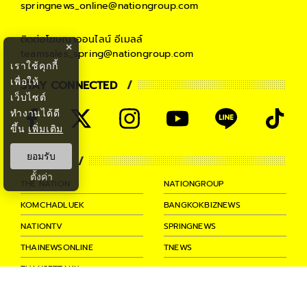
springnews_online@nationgroup.com
ติดต่อโฆษณาออนไลน์
อีเมลล์
×
teamsales_spring@nationgroup.com
เราใช้คุกกี้
เพื่อให้
STAY CONNECTED
เว็บไซต์
ทำงานได้ดี
ขึ้น
เพิ่มเติม
ยอมรับ
PARTNER
ตั้งค่า
THE NATION
NATIONGROUP
KOMCHADLUEK
BANGKOKBIZNEWS
NATIONTV
SPRINGNEWS
THAINEWSONLINE
TNEWS
THANSETTAKIJ