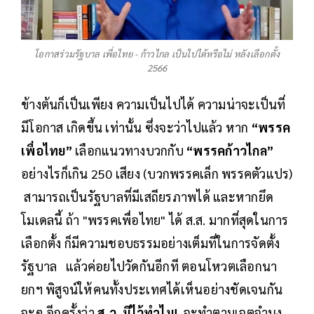
โอกาสร่วมรัฐบาล เพื่อไทย - ก้าวไกล เป็นไปได้หรือไม่ หลังเลือกตั้ง
2566
ข้างต้นก็เป็นเพียง ความเป็นไปได้ ความน่าจะเป็นที่
มีโอกาส เกิดขึ้น เท่านั้น ซึ่งจะว่าไปแล้ว หาก
“พรรค
เพื่อไทย”
เลือกแนวทางบวกกับ
“พรรคก้าวไกล”
อย่างไรก็เกิน 250 เสียง (บวกพรรคเล็ก พรรคตัวแปร)
สามารถเป็นรัฐบาลที่มีเสถียรภาพได้ และหากยึด
โมเดลนี้ ถ้า "พรรคเพื่อไทย" ได้ ส.ส. มากที่สุดในการ
เลือกตั้ง ก็มีความชอบธรรมอย่างเต็มที่ในการจัดตั้ง
รัฐบาล แล้วค่อยไปวัดกันอีกที ตอนโหวตเลือกนา
ยกฯ พิสูจน์ให้คนทั้งประเทศได้เห็นอย่างชัดเจนกัน
จะๆ อีกครั้งว่า
ส.ว. มีไว้ทำไม!
จะทำตามเจตจำนง