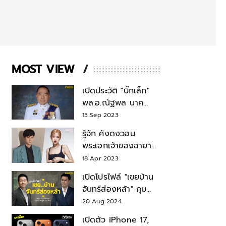
MOST VIEW
เปิดประวัติ "บิ๊กเล็ก"
พล.อ.ณัฐพล นาค
พาณิชย์ จากเลขาฯ
13 Sep 2023
สมช.-เลขาฯ
รู้จัก คังดงวอน
รมว.กลาโหม
พระเอกเจ้าของฉายา
สมบัติแห่งชาติ หลังมี
18 Apr 2023
ข่าว โรเซ่ BLACKPINK
เปิดโปรไฟล์ "เขยบ้าน
จันทร์ส่องหล้า" กุม
บังเหียนธุรกิจตระกูล
20 Aug 2024
"ชินวัตร"
เปิดตัว iPhone 17,