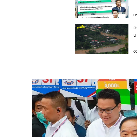
0
ค
น
ค
0