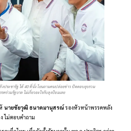
ลังประชารัฐ ได้ 40 ที่นั่ง โยนถามคนปล่อยข่าว ปัดตอบยุบรวม
รคร่วมรัฐบาล ไม่เกี่ยวอะไรกับลุงป้อมเลย
ห้
นายชัยวุฒิ ธนาคมานุสรณ์
รองหัวหน้าพรรคพลัง
ิ่ง ไม่ตอบคำถาม