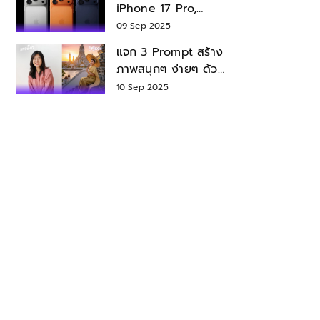
iPhone 17 Pro,
iPhone 17 Air สเปค
09 Sep 2025
ราคา น่าซื้อไหม?
แจก 3 Prompt สร้าง
ภาพสนุกๆ ง่ายๆ ด้วย
Nano Banana ใน
10 Sep 2025
Gemini