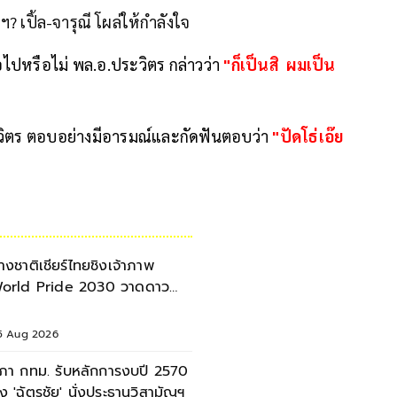
 เปิ้ล-จารุณี โผล่ให้กำลังใจ
อไปหรือไม่ พล.อ.ประวิตร กล่าวว่า
"ก็เป็นสิ ผมเป็น
ระวิตร ตอบอย่างมีอารมณ์และกัดฟันตอบว่า
"ปัดโธ่เอ๊ย
่างชาติเชียร์ไทยชิงเจ้าภาพ
orld Pride 2030 วาดดาวย้ำ
พรด์คือสิทธิ
5 Aug 2026
ภา กทม. รับหลักการงบปี 2570
ั้ง 'ฉัตรชัย' นั่งประธานวิสามัญฯ