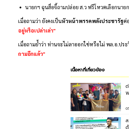
นายกฯ ฉุนสื่อจี้ถามปล่อย ส.ว ฟรีโหวตเลือกนายกฯ?
เมื่อถามว่า ยังคงเป็น
หัวหน้าพรรคพลังประชารัฐ
ต่
อยู่หรือเปล่าเล่า"
เมื่อถามย้ำว่า ท่านจะไม่ลาออกใช่หรือไม่ พล.อ.ป
ถามอีกแล้ว"
เนื้อหาที่เกี่ยวข้อง
ต
W
ไ
0
ส
ต