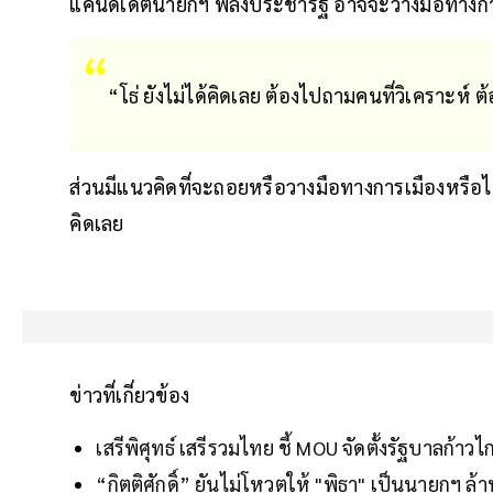
แคนดิเดตนายกฯ พลังประชารัฐ อาจจะวางมือทางก
“โธ่ ยังไม่ได้คิดเลย ต้องไปถามคนที่วิเคราะห
ส่วนมีแนวคิดที่จะถอยหรือวางมือทางการเมืองหรือไม
คิดเลย
ข่าวที่เกี่ยวข้อง
เสรีพิศุทธ์ เสรีรวมไทย ชี้ MOU จัดตั้งรัฐบาลก้าว
“กิตติศักดิ์” ยันไม่โหวตให้ "พิธา" เป็นนายกฯ ล