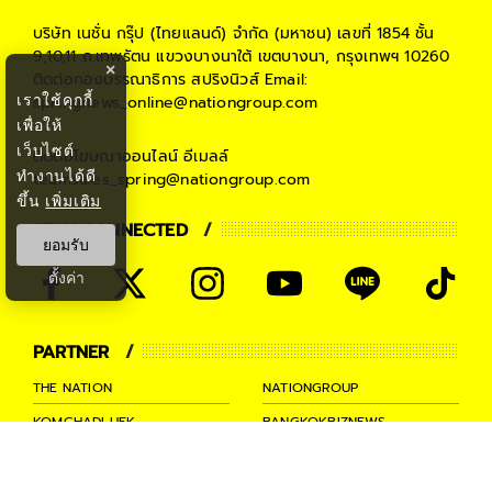
บริษัท เนชั่น กรุ๊ป (ไทยแลนด์) จำกัด (มหาชน)
เลขที่ 1854 ชั้น
9,10,11 ถ.เทพรัตน แขวงบางนาใต้ เขตบางนา, กรุงเทพฯ 10260
×
ติดต่อกองบรรณาธิการ สปริงนิวส์
Email:
เราใช้คุกกี้
springnews_online@nationgroup.com
เพื่อให้
เว็บไซต์
ติดต่อโฆษณาออนไลน์
อีเมลล์
ทำงานได้ดี
teamsales_spring@nationgroup.com
ขึ้น
เพิ่มเติม
STAY CONNECTED
ยอมรับ
ตั้งค่า
PARTNER
THE NATION
NATIONGROUP
KOMCHADLUEK
BANGKOKBIZNEWS
NATIONTV
SPRINGNEWS
THAINEWSONLINE
TNEWS