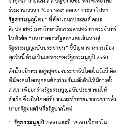
จาตุรนต์ ฉายแสง ส.ส.บัญชีรายชื่อ พรรคเพื่อไทย
ร่วมงานเสวนา “Con.Next ออกจากกะลา ไปหา
รัฐธรรมนูญ
ใหม่” ที่ห้องเอนกประสงค์ คณะ
ศิลปศาสตร์ มหาวิทยาลัยธรรมศาสตร์ ท่าพระจันทร์
ในหัวข้อ “บทบาทของรัฐสภาและเส้นทางสู่
รัฐธรรมนูญฉบับประชาชน” ชี้ปัญหาทางการเมือง
ทุกวันนี้ ล้วนเป็นผลพวงของรัฐธรรมนูญปี 2560
ดังนั้น เป้าหมายสูงสุดของประชาธิปไตยในวันนี้ คือ
พี่น้องคนไทยทุกคนต้องร่วมกันผลักดันให้มีการตั้ง
ส.ส.ร. เพื่อยกร่างรัฐธรรมนูญฉบับประชาชนให้
สำเร็จ ซึ่งเป็นโจทย์ที่ยากและท้าทายมากกว่าการตั้ง
นายกรัฐมนตรีหรือรัฐบาลใหม่
1.
รัฐธรรมนูญ
ปี 2550 และปี 2560 เนื้อหาใน