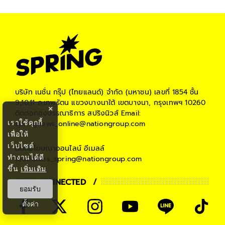
บริษัท เนชั่น กรุ๊ป (ไทยแลนด์) จำกัด (มหาชน)
เลขที่ 1854 ชั้น
9,10,11 ถ.เทพรัตน แขวงบางนาใต้ เขตบางนา, กรุงเทพฯ 10260
×
ติดต่อกองบรรณาธิการ สปริงนิวส์
Email:
เราใช้คุกกี้
springnews_online@nationgroup.com
เพื่อให้
เว็บไซต์
ติดต่อโฆษณาออนไลน์
อีเมลล์
ทำงานได้ดี
teamsales_spring@nationgroup.com
ขึ้น
เพิ่มเติม
STAY CONNECTED
ยอมรับ
ตั้งค่า