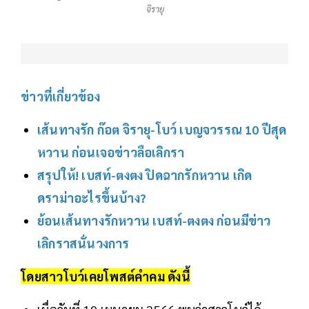
จิรายุ
ข่าวที่เกี่ยวข้อง
เส้นทางรัก ก๊อต จิรายุ-โบว์ เบญจวรรณ 10 ปีสุด
หวาน ก่อนเจอข่าวลือเลิกรา
สรุปให้! เบสท์-ตงตง ปิดฉากรักหวาน เกิด
ดราม่าอะไรขึ้นบ้าง?
ย้อนเส้นทางรักหวาน เบสท์-ตงตง ก่อนมีข่าว
เลิกราสนั่นวงการ
โดยสาวโบว์เคยโพสต์คำคม ดังนี้