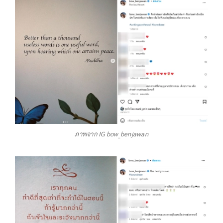
ภาพจาก IG bow_benjawan