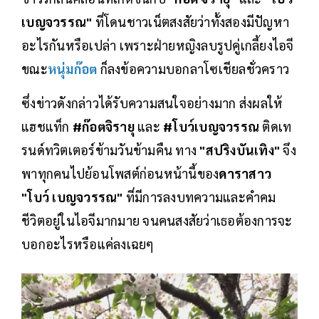
เบญจวรรณ"
ที่โดนชาวเน็ตสงสัยว่าทั้งสองมีปัญหา
อะไรกันหรือเปล่า เพราะฝ่ายหญิงลบรูปคู่เกลี้ยงไอจี
ขณะ
หนุ่มก๊อต
ก็ลงข้อความบอกลาโซเชียลชั่วคราว
ซึ่งข่าวดังกล่าวได้รับความสนใจอย่างมาก ส่งผลให้
แฮชแท็ก
#ก๊อตจิรายุ
และ
#โบว์เบญจวรรณ
ติดเท
รนด์ทวิตเตอร์ข้ามวันข้ามคืน ทาง
"สปริงบันเทิง"
จึง
พาทุกคนไปย้อนโพสต์ก่อนหน้านี้ของ
ดาราสาว
"โบว์ เบญจวรรณ"
ที่มีการลงบทความและคำคม
ชีวิตอยู่ในไอจีมากมาย จนคนสงสัยว่าเธอต้องการจะ
บอกอะไรหรือแค่ลงเฉยๆ