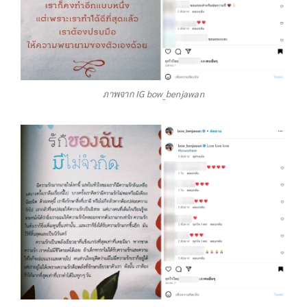
ภาพจาก IG bow_benjawan