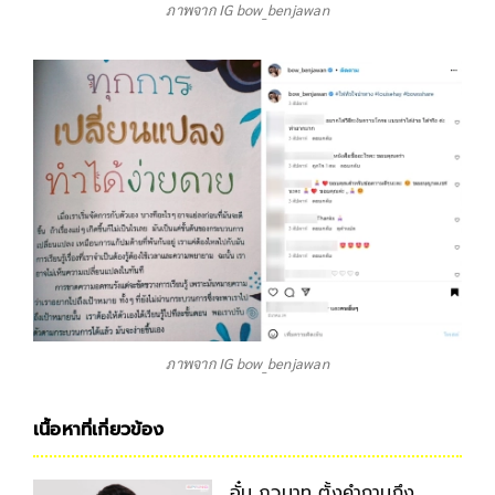
ภาพจาก IG bow_benjawan
ภาพจาก IG bow_benjawan
เนื้อหาที่เกี่ยวข้อง
อั๋น ภูวนาท ตั้งคำถามถึง