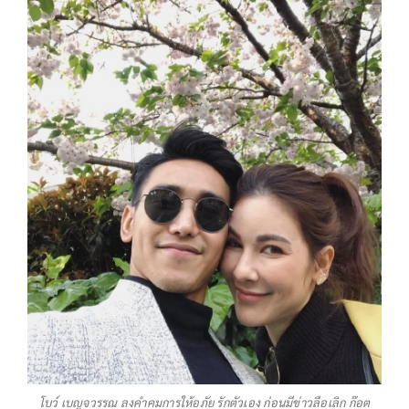
โบว์ เบญจวรรณ ลงคำคมการให้อภัย รักตัวเอง ก่อนมีข่าวลือเลิก ก๊อต