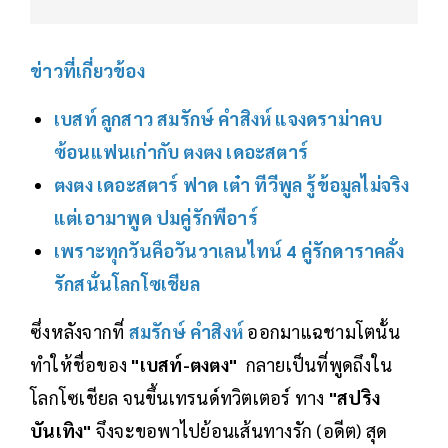
ข่าวที่เกี่ยวข้อง
เบสท์ ลูกสาว สมรักษ์ คำสิงห์ แจงดราม่าคบ
ซ้อนแฟนเก่ากับ ตงตง เดอะสตาร์
ตงตง เดอะสตาร์ ฟาด เต๋า ทีวีพูล รู้ข้อมูลไม่จริง
แต่เอามาพูด ปมคู่รักพีอาร์
เพราะทุกวันคือวันวาเลนไทน์ 4 คู่รักดาราคลั่ง
รักสนั่นโลกโซเชียล
ซึ่งหลังจากที่
สมรักษ์ คำสิงห์
ออกมาแฉชามโตนั้น
ทำให้ชื่อของ
"เบสท์-ตงตง"
กลายเป็นที่พูดถึงใน
โลกโซเชียล จนขึ้นเทรนด์ทวิตเตอร์ ทาง
"สปริง
บันเทิง"
จึงจะขอพาไปย้อนเส้นทางรัก (อดีต) สุด