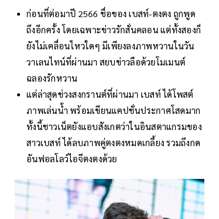
ก่อนที่ต่อมาปี 2566 ชื่อของ เบสท์-ตงตง ถูกพูด
ถึงอีกครั้ง โดยเฉพาะข่าวรักสั่นคลอน แต่ทั้งสองก็
ยังไม่เคลื่อนไหวใดๆ มีเพียงลงภาพหวานในวัน
วาเลนไทน์ที่ผ่านมา สยบข่าวลือด้วยโมเมนต์
ฉลองรักหวาน
แต่ล่าสุดช่วงสงกรานต์ที่ผ่านมา เบสท์ ได้โพสต์
ภาพเล่นน้ำ พร้อมเขียนแคปชั่นประกาศโสดมาก
ทั้งนี้ชาวเน็ตยังแอบสังเกตว่าในอินสตาแกรมของ
สาวเบสท์ ได้ลบภาพคู่ตงตงหมดเกลี้ยง รวมถึงกด
อันฟอลโลว์ไอจีตงตงด้วย