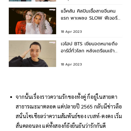
แจ็คสัน ศิลปินเชื้อสายจีนคน
แรก พาเพลง SLOW ฟีเจอริ่ง
เซียร่า ใน Coachella 2023
18 Apr 2023
เจโฮป BTS เขียนจดหมายถึง
อาร์มี่ทั่วโลก หลังเตรียมเข้า
กรม รับใช้ชาติ
18 Apr 2023
จากนั้นเรื่องราวความรักของทั้งคู่ ก็อยู่ในสายตา
สาธารณะมาตลอด แต่ปลายปี 2565 กลับมีข่าวลือ
สนั่นโซเชียลว่าความสัมพันธ์ของ เบสท์-ตงตง เริ่ม
สั่นคลอนลง แต่ทั้งสองก็ยังยืนยันว่ารักกันดี