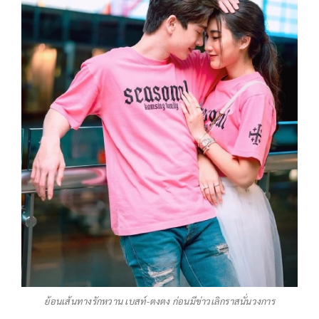
ย้อนเส้นทางรักหวาน เบสท์-ตงตง ก่อนมีข่าวเลิกราสนั่นวงการ