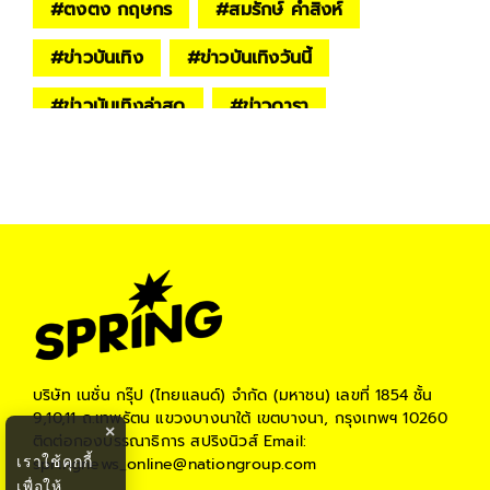
#
ตงตง กฤษกร
#
สมรักษ์ คำสิงห์
#
ข่าวบันเทิง
#
ข่าวบันเทิงวันนี้
#
ข่าวบันเทิงล่าสุด
#
ข่าวดารา
บริษัท เนชั่น กรุ๊ป (ไทยแลนด์) จำกัด (มหาชน)
เลขที่ 1854 ชั้น
9,10,11 ถ.เทพรัตน แขวงบางนาใต้ เขตบางนา, กรุงเทพฯ 10260
×
ติดต่อกองบรรณาธิการ สปริงนิวส์
Email:
เราใช้คุกกี้
springnews_online@nationgroup.com
เพื่อให้