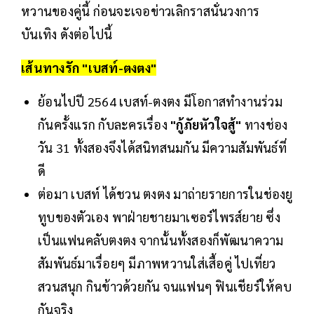
หวานของคู่นี้ ก่อนจะเจอข่าวเลิกราสนั่นวงการ
บันเทิง ดังต่อไปนี้
เส้นทางรัก "เบสท์-ตงตง"
ย้อนไปปี 2564 เบสท์-ตงตง มีโอกาสทำงานร่วม
กันครั้งแรก กับละครเรื่อง
"กู้ภัยหัวใจสู้"
ทางช่อง
วัน 31 ทั้งสองจึงได้สนิทสนมกัน มีความสัมพันธ์ที่
ดี
ต่อมา เบสท์ ได้ชวน ตงตง มาถ่ายรายการในช่องยู
ทูบของตัวเอง พาฝ่ายชายมาเซอร์ไพรส์ยาย ซึ่ง
เป็นแฟนคลับตงตง จากนั้นทั้งสองก็พัฒนาความ
สัมพันธ์มาเรื่อยๆ มีภาพหวานใส่เสื้อคู่ ไปเที่ยว
สวนสนุก กินข้าวด้วยกัน จนแฟนๆ ฟินเชียร์ให้คบ
กันจริง