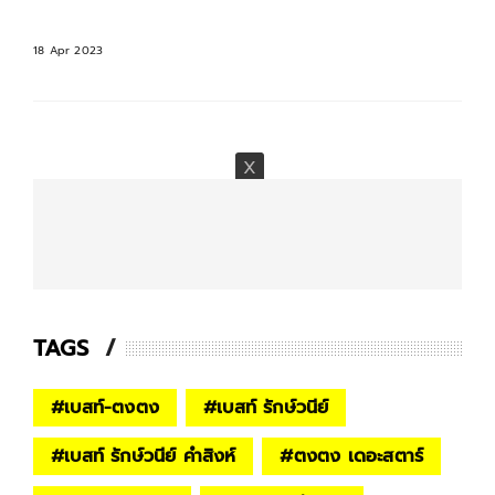
18 Apr 2023
18
TAGS
#
เบสท์-ตงตง
#
เบสท์ รักษ์วนีย์
#
เบสท์ รักษ์วนีย์ คำสิงห์
#
ตงตง เดอะสตาร์