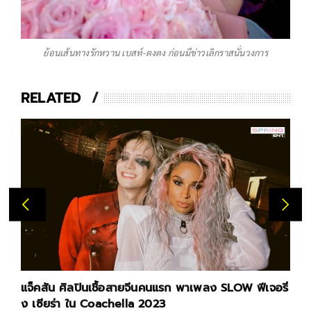
ย้อนเส้นทางรักหวาน เบสท์-ตงตง ก่อนมีข่าวเลิกราสนั่นวงการ
RELATED
แจ็คสัน ศิลปินเชื้อสายจีนคนแรก พาเพลง SLOW ฟีเจอริ่
เ
ง เซียร่า ใน Coachella 2023
กร