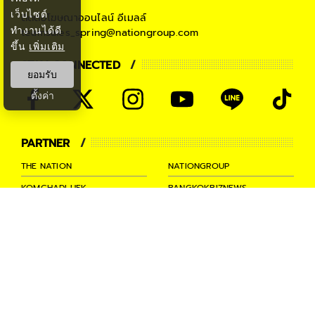
เว็บไซต์
ติดต่อโฆษณาออนไลน์
อีเมลล์
ทำงานได้ดี
teamsales_spring@nationgroup.com
ขึ้น
เพิ่มเติม
STAY CONNECTED
ยอมรับ
ตั้งค่า
PARTNER
THE NATION
NATIONGROUP
KOMCHADLUEK
BANGKOKBIZNEWS
NATIONTV
SPRINGNEWS
THAINEWSONLINE
TNEWS
THANSETTAKIJ