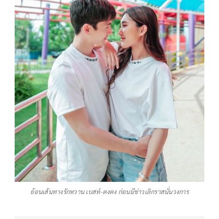
ย้อนเส้นทางรักหวาน เบสท์-ตงตง ก่อนมีข่าวเลิกราสนั่นวงการ