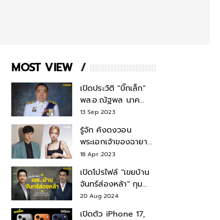
MOST VIEW
เปิดประวัติ "บิ๊กเล็ก"
พล.อ.ณัฐพล นาค
พาณิชย์ จากเลขาฯ
13 Sep 2023
สมช.-เลขาฯ
รู้จัก คังดงวอน
รมว.กลาโหม
พระเอกเจ้าของฉายา
สมบัติแห่งชาติ หลังมี
18 Apr 2023
ข่าว โรเซ่ BLACKPINK
เปิดโปรไฟล์ "เขยบ้าน
จันทร์ส่องหล้า" กุม
บังเหียนธุรกิจตระกูล
20 Aug 2024
"ชินวัตร"
เปิดตัว iPhone 17,