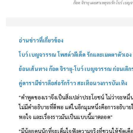
ก๊อต จิรายุ เผยสาเหตุจบรัก โบว์ เบญ
อ่านข่าวที่เกี่ยวข้อง
โบว์ เบญจวรรณ โพสต์วลีเด็ด รักและเมตตาตัวเอง ส่
ย้อนเส้นทาง ก๊อต จิรายุ-โบว์ เบญจวรรณ ก่อนเลิก
คู่ดารามีข่าวลือส่อรักร้าว สะเทือนวงการบันเทิง
"คำพูดของเราจึงเป็นสิ่งเปล่าประโยชน์ ไม่ว่าจะหมื
ไม่มีคำอธิบายที่ดีพอ แต่ในอีกมุมหนึ่งคือการอธิบาย
พอใจ และเรื่องราวมันเป็นแบบนี้มาตลอด"
"มีน้อยคนนักที่จะเต็มใจฟังความจริงที่ชวนให้ขัดเคื