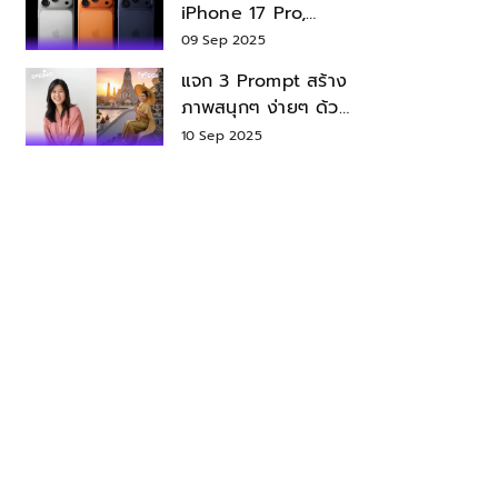
iPhone 17 Pro,
iPhone 17 Air สเปค
09 Sep 2025
ราคา น่าซื้อไหม?
แจก 3 Prompt สร้าง
ภาพสนุกๆ ง่ายๆ ด้วย
Nano Banana ใน
10 Sep 2025
Gemini