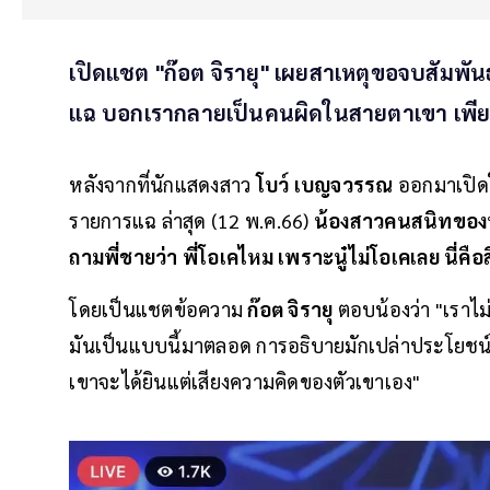
เปิดแชต "ก๊อต จิรายุ" เผยสาเหตุขอจบสัมพัน
แฉ บอกเรากลายเป็นคนผิดในสายตาเขา เพียง
หลังจากที่นักแสดงสาว
โบว์ เบญจวรรณ
ออกมาเปิดใ
รายการแฉ ล่าสุด (12 พ.ค.66)
น้องสาวคนสนิทของห
ถามพี่ชายว่า พี่โอเคไหม เพราะนู๋ไม่โอเคเลย นี่คือส
โดยเป็นแชตข้อความ
ก๊อต จิรายุ
ตอบน้องว่า "เราไม่
มันเป็นแบบนี้มาตลอด การอธิบายมักเปล่าประโยชน์ เม
เขาจะได้ยินแต่เสียงความคิดของตัวเขาเอง"