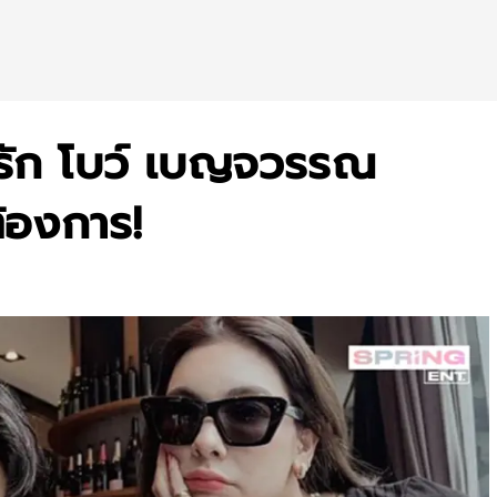
บรัก โบว์ เบญจวรรณ
ต้องการ!