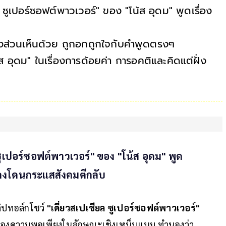
 ซูเปอร์ซอฟต์พาวเวอร์" ของ "โน้ส อุดม" พูดเรื่อง
ั้งส่วนเห็นด้วย ถูกอกถูกใจกับคำพูดตรงๆ
้ส อุดม" ในเรื่องการด้อยค่า การอคติและคิดแต่ฝั่ง
ซูเปอร์ซอฟต์พาวเวอร์" ของ "โน้ส อุดม" พูด
์ลงโดนกระแสสังคมตีกลับ
ิปทอล์กโชว์
"เดี่ยวสเปเชียล ซูเปอร์ซอฟต์พาวเวอร์"
ึงเรื่องความพอเพียงในลักษณะเชิงเหน็บแนม ทำนองว่า