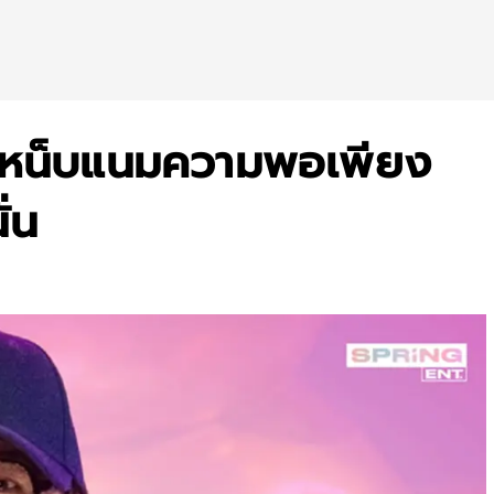
ูดเหน็บแนมความพอเพียง
่น