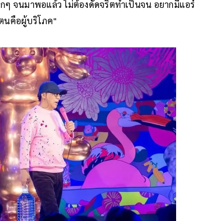
นเด็กๆ จนมาพอแล้ว ไม่ต้องดัดจริตทำเป็นจน อยากมีแอร์
 ตนคือผู้บริโภค"