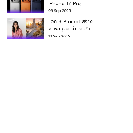
iPhone 17 Pro,
iPhone 17 Air สเปค
09 Sep 2025
ราคา น่าซื้อไหม?
แจก 3 Prompt สร้าง
ภาพสนุกๆ ง่ายๆ ด้วย
Nano Banana ใน
10 Sep 2025
Gemini