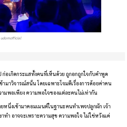
 udomofficial
ก่อเกิดกระแสทั้งคนที่เห็นด้วย ถูกอกถูกใจกับคำพูด
็เข้ามาวิจารณ์สนั่น โดยเฉพาะโจมตีเรื่องการด้อยค่าคน
กความพอเพียง ความพอใจของแต่ละคนไม่เท่ากัน
รายหนึ่งเข้ามาคอมเมนต์ในฐานะคนทำเพจปลูกผัก เจ้า
่เขาทำ อาจจะเพราะความสุข ความพอใจ ไม่ใช่หวังแค่