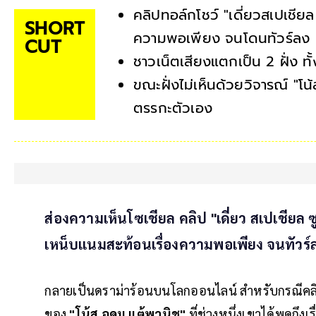
คลิปทอล์กโชว์ "เดี่ยวสเปเชียล
SHORT
ความพอเพียง จนโดนทัวร์ลง
CUT
ชาวเน็ตเสียงแตกเป็น 2 ฝั่ง ท
ขณะฝั่งไม่เห็นด้วยวิจารณ์ "โน
ตรรกะตัวเอง
ส่องความเห็นโซเชียล คลิป "เดี่ยว สเปเชียล 
เหน็บแนมสะท้อนเรื่องความพอเพียง จนทัวร
กลายเป็นดราม่าร้อนบนโลกออนไลน์ สำหรับกรณีคล
ของ
"โน้ส อุดม แต้พานิช"
ที่ช่วงหนึ่งเขาได้พูดถ