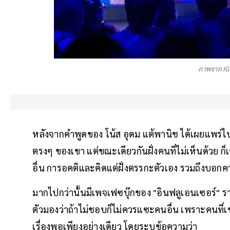
ภาพจาก IG
หลังจากคำพูดของ โน้ส อุดม แต้พานิช ได้เผยแพร่ไป 
ตรงๆ ของเขา แต่ขณะเดียวกันฝั่งคนที่ไม่เห็นด้วย ก
อื่น การอคติและคิดแต่ฝั่งตรรกะตัวเอง รวมถึงบอ
มากไปกว่านั้นมีเพจเฟซบุ๊กของ "อินฟลูเอนเซอร์" 
ตัวมองว่าถ้าไม่ชอบก็ไม่ควรแซะคนอื่น เพราะคนที
เรื่องพอเพียงอย่างเดียว โดยระบุข้อความว่า