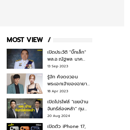
MOST VIEW
เปิดประวัติ "บิ๊กเล็ก"
พล.อ.ณัฐพล นาค
พาณิชย์ จากเลขาฯ
13 Sep 2023
สมช.-เลขาฯ
รู้จัก คังดงวอน
รมว.กลาโหม
พระเอกเจ้าของฉายา
สมบัติแห่งชาติ หลังมี
18 Apr 2023
ข่าว โรเซ่ BLACKPINK
เปิดโปรไฟล์ "เขยบ้าน
จันทร์ส่องหล้า" กุม
บังเหียนธุรกิจตระกูล
20 Aug 2024
"ชินวัตร"
เปิดตัว iPhone 17,