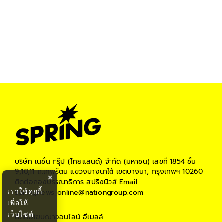
บริษัท เนชั่น กรุ๊ป (ไทยแลนด์) จำกัด (มหาชน)
เลขที่ 1854 ชั้น
9,10,11 ถ.เทพรัตน แขวงบางนาใต้ เขตบางนา, กรุงเทพฯ 10260
×
ติดต่อกองบรรณาธิการ สปริงนิวส์
Email:
เราใช้คุกกี้
springnews_online@nationgroup.com
เพื่อให้
เว็บไซต์
ติดต่อโฆษณาออนไลน์
อีเมลล์