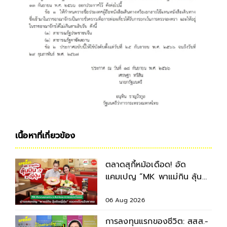
เนื้อหาที่เกี่ยวข้อง
ตลาดสุกี้หม้อเดือด! อัด
แคมเปญ “MK พาแม่กิน ลุ้น
บินญี่ปุ่น” ตลอดเดือนสิงหาคม
2569
06 Aug 2026
การลงทุนแรกของชีวิต: สสส.-