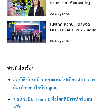
กรมอนามัย ดันแคมเปญ
“ตำนานนมแม่” หนุนเด็กไทย
เติบโตอย่างยั่งยืน
06 Aug 2026
เนคเทค สวทช. แถลงจัด
NECTEC-ACE 2026 ฉลอง
40 ปี เนคเทค 'Legacy &
Beyond'
06 Aug 2026
ข่าวที่เกี่ยวข้อง
ส่องวิธีขับรถข้ามพรมแดนไปเที่ยว สปป.ลาว
ต้องทำอย่างไรบ้าง ดูเลย
7 สนามบิน Transit ทั่วโลกที่มีพาทัวร์แบบ
ฟรีๆ