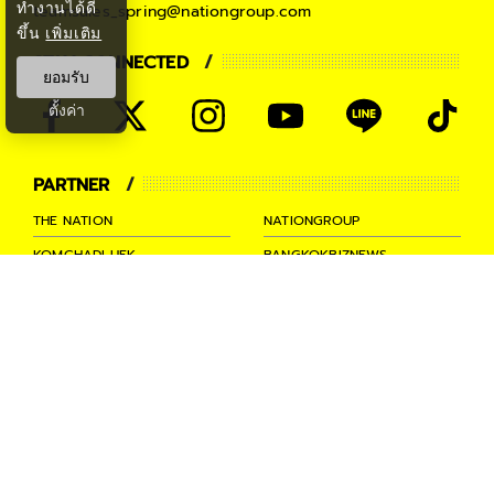
ทำงานได้ดี
teamsales_spring@nationgroup.com
ขึ้น
เพิ่มเติม
STAY CONNECTED
ยอมรับ
ตั้งค่า
PARTNER
THE NATION
NATIONGROUP
KOMCHADLUEK
BANGKOKBIZNEWS
NATIONTV
SPRINGNEWS
THAINEWSONLINE
TNEWS
THANSETTAKIJ
Ⓒ 2026 -
SPRiNG
All Rights
Reserved.