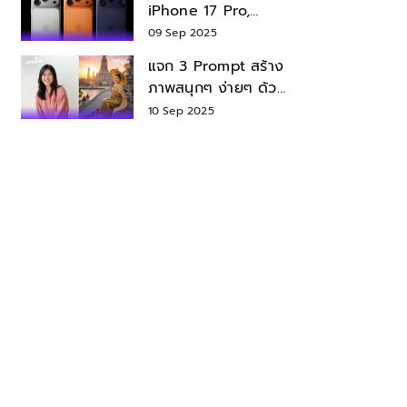
iPhone 17 Pro,
iPhone 17 Air สเปค
09 Sep 2025
ราคา น่าซื้อไหม?
แจก 3 Prompt สร้าง
ภาพสนุกๆ ง่ายๆ ด้วย
Nano Banana ใน
10 Sep 2025
Gemini