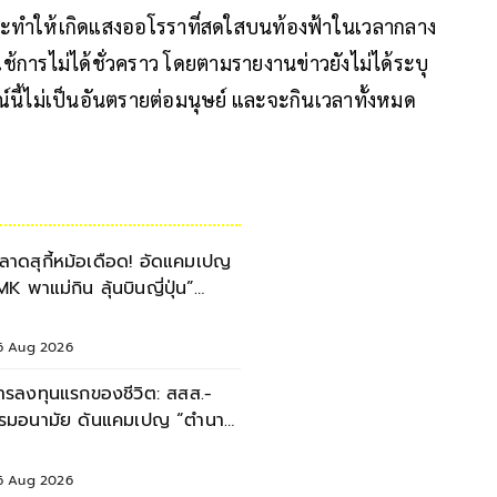
่จะทำให้เกิดแสงออโรราที่สดใสบนท้องฟ้าในเวลากลาง
การไม่ได้ชั่วคราว โดยตามรายงานข่าวยังไม่ได้ระบุ
นี้ไม่เป็นอันตรายต่อมนุษย์ และจะกินเวลาทั้งหมด
ลาดสุกี้หม้อเดือด! อัดแคมเปญ
MK พาแม่กิน ลุ้นบินญี่ปุ่น”
ลอดเดือนสิงหาคม 2569
6 Aug 2026
ารลงทุนแรกของชีวิต: สสส.-
รมอนามัย ดันแคมเปญ “ตำนาน
มแม่” หนุนเด็กไทยเติบโตอย่าง
่งยืน
6 Aug 2026