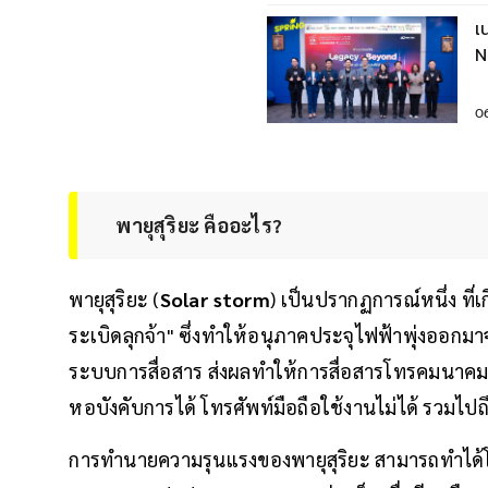
เ
N
ป
0
พายุสุริยะ คืออะไร?
พายุสุริยะ (
Solar storm
) เป็นปรากฏการณ์หนึ่ง ที่เ
ระเบิดลุกจ้า" ซึ่งทำให้อนุภาคประจุไฟฟ้าพุ่งออก
ระบบการสื่อสาร ส่งผลทำให้การสื่อสารโทรคมนาคมเป
หอบังคับการได้ โทรศัพท์มือถือใช้งานไม่ได้ รวมไป
การทำนายความรุนแรงของพายุสุริยะ สามารถทำได้โด