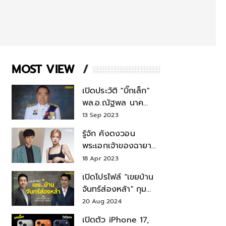
MOST VIEW
เปิดประวัติ "บิ๊กเล็ก"
พล.อ.ณัฐพล นาค
พาณิชย์ จากเลขาฯ
13 Sep 2023
สมช.-เลขาฯ
รู้จัก คังดงวอน
รมว.กลาโหม
พระเอกเจ้าของฉายา
สมบัติแห่งชาติ หลังมี
18 Apr 2023
ข่าว โรเซ่ BLACKPINK
เปิดโปรไฟล์ "เขยบ้าน
จันทร์ส่องหล้า" กุม
บังเหียนธุรกิจตระกูล
20 Aug 2024
"ชินวัตร"
เปิดตัว iPhone 17,