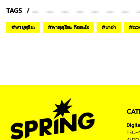
TAGS
#
พายุสุริยะ
#
พายุสุริยะ คืออะไร
#
นาซ่า
#
ดวง
CAT
Digit
TECH
AUTO