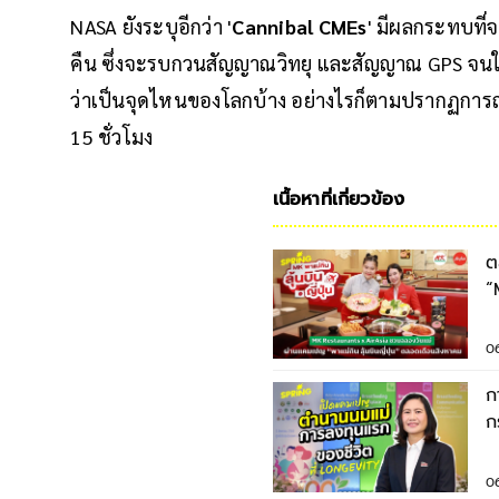
NASA ยังระบุอีกว่า '
Cannibal CMEs
' มีผลกระทบที
คืน ซึ่งจะรบกวนสัญญาณวิทยุ และสัญญาณ GPS จนใช้
ว่าเป็นจุดไหนของโลกบ้าง อย่างไรก็ตามปรากฏการณ์
15 ชั่วโมง
เนื้อหาที่เกี่ยวข้อง
ต
“
ต
0
ก
ก
น
ยั
0