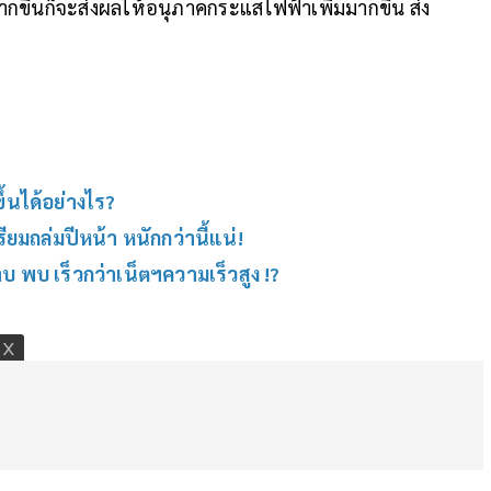
ขึ้นก็จะส่งผลให้อนุภาคกระแสไฟฟ้าเพิ่มมากขึ้น ส่ง
ึ้นได้อย่างไร?
ยมถล่มปีหน้า หนักกว่านี้แน่!
 พบ เร็วกว่าเน็ตฯความเร็วสูง !?