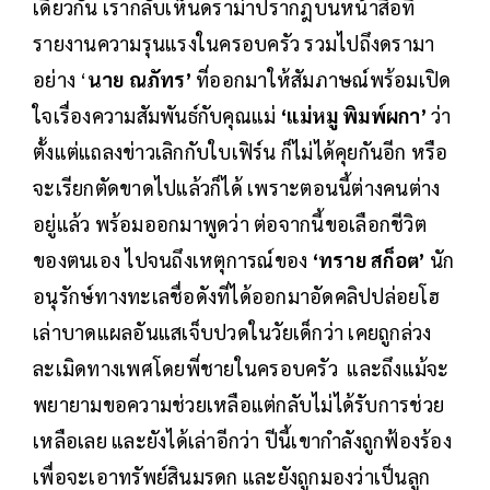
เดียวกัน เรากลับเห็นดราม่าปรากฎบนหน้าสื่อที่
รายงานความรุนแรงในครอบครัว รวมไปถึงดรามา
อย่าง ‘
นาย ณภัทร’
ที่ออกมาให้สัมภาษณ์พร้อมเปิด
ใจเรื่องความสัมพันธ์กับคุณแม่
‘แม่หมู พิมพ์ผกา’
ว่า
ตั้งแต่แถลงข่าวเลิกกับใบเฟิร์น ก็ไม่ได้คุยกันอีก หรือ
จะเรียกตัดขาดไปแล้วก็ได้ เพราะตอนนี้ต่างคนต่าง
อยู่แล้ว พร้อมออกมาพูดว่า ต่อจากนี้ขอเลือกชีวิต
ของตนเอง ไปจนถึงเหตุการณ์ของ
‘ทราย สก็อต’
นัก
อนุรักษ์ทางทะเลชื่อดังที่ได้ออกมาอัดคลิปปล่อยโฮ
เล่าบาดแผลอันแสเจ็บปวดในวัยเด็กว่า เคยถูกล่วง
ละเมิดทางเพศโดยพี่ชายในครอบครัว และถึงแม้จะ
พยายามขอความช่วยเหลือแต่กลับไม่ได้รับการช่วย
เหลือเลย และยังได้เล่าอีกว่า ปีนี้เขากำลังถูกฟ้องร้อง
เพื่อจะเอาทรัพย์สินมรดก และยังถูกมองว่าเป็นลูก