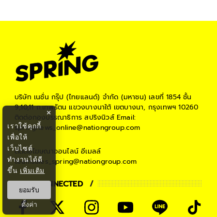
บริษัท เนชั่น กรุ๊ป (ไทยแลนด์) จำกัด (มหาชน)
เลขที่ 1854 ชั้น
9,10,11 ถ.เทพรัตน แขวงบางนาใต้ เขตบางนา, กรุงเทพฯ 10260
×
ติดต่อกองบรรณาธิการ สปริงนิวส์
Email:
เราใช้คุกกี้
springnews_online@nationgroup.com
เพื่อให้
เว็บไซต์
ติดต่อโฆษณาออนไลน์
อีเมลล์
ทำงานได้ดี
teamsales_spring@nationgroup.com
ขึ้น
เพิ่มเติม
STAY CONNECTED
ยอมรับ
ตั้งค่า