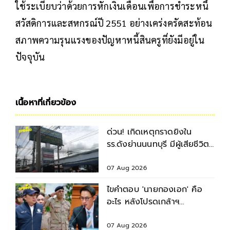
ใช้ระเบียบว่าด้วยการหักเงินเดือนเพื่อการชำระหนี้
สวัสดิการและสหกรณ์ปี 2551 อย่างเคร่งครัดสะท้อน
สภาพความรุนแรงของปัญหาหนี้สินครูที่ยังมีอยู่ใน
ปัจจุบัน
เนื้อหาที่เกี่ยวข้อง
ด่วน! เกิดเหตุกราดยิงใน
รร.ดังย่านนนทบุรี มีผู้เสียชีวิต-
บาดเจ็บหลายราย
07 Aug 2026
ไขคำตอบ 'นายกองเอก' คือ
อะไร หลังโปรดเกล้าฯ
พระราชทานยศ 3
รมช.มหาดไทย
07 Aug 2026