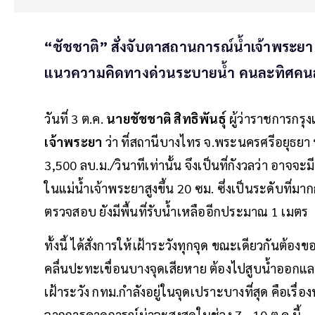
“ชัชชาติ” สั่งจับตาสถานการณ์น้ำเจ้าพระยา 7
แนวความคิดทางด่วนระบายน้ำ คนละทิศคนละ
วันที่ 3 ต.ค.
นายชัชชาติ สิทธิพันธุ์
ผู้ว่าราชการกรุ
เจ้าพระยา
ว่า ที่สถานีบางไทร จ.พระนครศรีอยุธยา ปัจ
3,500 ลบ.ม./วินาทีเท่านั้น จึงเป็นที่กังวลว่า อาจจะม
ในแม่น้ำเจ้าพระยาสูงขึ้น 20 ซม. ซึ่งเป็นระดับที่มา
ตรวจสอบ ยังมีพื้นที่รับน้ำเหลืออีกประมาณ 1 เมตร
ทั้งนี้ ได้สั่งการให้เฝ้าระวังทุกจุด ขณะเดียวกันต้อ
คลื่นปะทะเขื่อนบางจุดเสียหาย ต้องไปสูบน้ำออกแ
เฝ้าระวัง กทม.กำลังอยู่ในจุดเปราะบางที่สุด คือเรื
จากการคาดการณ์น่าจะสูงสุดในช่วง 7 - 10 ต.ค.นี้