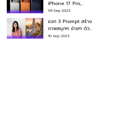
iPhone 17 Pro,
iPhone 17 Air สเปค
09 Sep 2025
ราคา น่าซื้อไหม?
แจก 3 Prompt สร้าง
ภาพสนุกๆ ง่ายๆ ด้วย
Nano Banana ใน
10 Sep 2025
Gemini