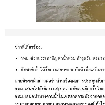
ข่าวที่เกี่ยวข้อง :
กทม. ช่วยบรรเทาปัญหาน้ำท่วม ทำจุดรับ-ส่งป
ชัชชาติ ย้ำ ให้รื้อกระสอบทรายทันที เมื่อเสร็จภ
นายชัชชาติ กล่าวต่อว่า ส่วนเรื่องผลการประชุมกับก
กทม. เสนอไปยังต้องรอสรุปความชัดเจนอีกครั้ง โ
กทม. เสนอทำทางด่วนน้ำในเขตลาดกระบัง จากคลอง
ระบายออกยาก หากสูบออกทางคลองพระองค์เจ้าไชยานุ