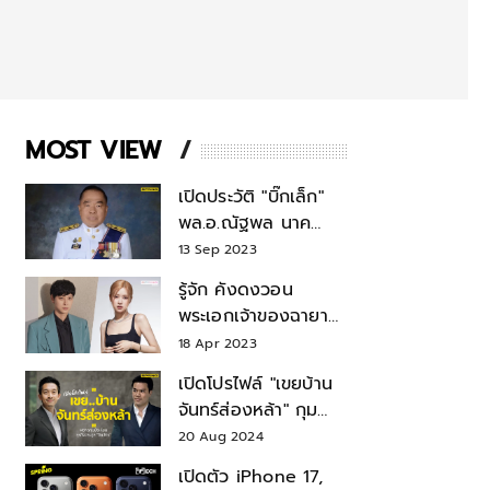
MOST VIEW
เปิดประวัติ "บิ๊กเล็ก"
พล.อ.ณัฐพล นาค
พาณิชย์ จากเลขาฯ
13 Sep 2023
สมช.-เลขาฯ
รู้จัก คังดงวอน
รมว.กลาโหม
พระเอกเจ้าของฉายา
สมบัติแห่งชาติ หลังมี
18 Apr 2023
ข่าว โรเซ่ BLACKPINK
เปิดโปรไฟล์ "เขยบ้าน
จันทร์ส่องหล้า" กุม
บังเหียนธุรกิจตระกูล
20 Aug 2024
"ชินวัตร"
เปิดตัว iPhone 17,