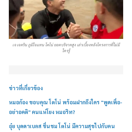
เจ เจตริน ภูมิใจแทน โตโน่ ยอดบริจาคสูง เล่าเบื้องหลังโครงการที่ไม่มี
ใครรู้
ข่าวที่เกี่ยวข้อง
หมอก้อง ขอบคุณ โตโน่ พร้อมฝากถึงใคร "พูดเพื่อ-
อย่าอคติ" คนแห่โยง หมอริท?
อุ๋ย บุดดาเบลส ชื่นชม โตโน่ มีความสุขไปกับคน