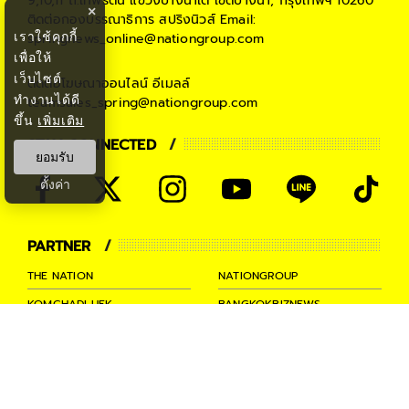
9,10,11 ถ.เทพรัตน แขวงบางนาใต้ เขตบางนา, กรุงเทพฯ 10260
×
ติดต่อกองบรรณาธิการ สปริงนิวส์
Email:
เราใช้คุกกี้
springnews_online@nationgroup.com
เพื่อให้
เว็บไซต์
ติดต่อโฆษณาออนไลน์
อีเมลล์
ทำงานได้ดี
teamsales_spring@nationgroup.com
ขึ้น
เพิ่มเติม
STAY CONNECTED
ยอมรับ
ตั้งค่า
PARTNER
THE NATION
NATIONGROUP
KOMCHADLUEK
BANGKOKBIZNEWS
NATIONTV
SPRINGNEWS
THAINEWSONLINE
TNEWS
THANSETTAKIJ