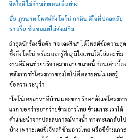
จิตใจดี ไม่ก้าวก่ายคนเห็นต่าง
อั๋น ภูวนาท โพสต์ถึง โตโน่ ภาคิน ดีใจที่ปลอดภัย
ราบรื่น ชื่นชมแต่ไม่ส่งเสริม
ล่าสุดนักร้องชื่อดัง
"เจ เจตริน"
ได้โพสต์ข้อความสุด
ซึ้งถึง
โตโน่
พร้อมบอกรู้สึกภูมิใจแทนโตโน่และทีม
งานที่มีคนช่วยบริจาคมากมายขนาดนี้ ก่อนเล่าเบื้อง
หลังการทำโครงการของโตโน่ที่หลายคนไม่เคยรู้
ข้อความระบุว่า
"โตโน่เคยมาหาที่บ้าน และขอปรึกษาตั้งแต่โครงการ
แรก บอกว่าอยากว่ายข้ามอ่าวไทย ข้ามเกาะ เราได้
คำแนะนำจากประสบการณ์ทางน้ำ ทางทะเลกลับไป
บ้าง เพราะเคยขี่เจ็ทสกีข้ามอ่าวไทย หรือขี่ข้ามเกาะ