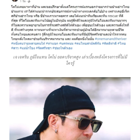
เจ เจตริน ภูมิใจแทน โตโน่ ยอดบริจาคสูง เล่าเบื้องหลังโครงการที่ไม่มี
ใครรู้