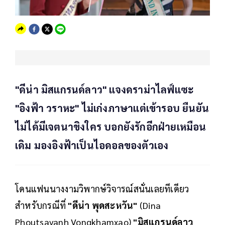
"ดีน่า มิสแกรนด์ลาว" แจงดราม่าไลฟ์แซะ
"อิงฟ้า วราหะ" ไม่เก่งภาษาแต่เข้ารอบ ยืนยัน
ไม่ได้มีเจตนาขิงใคร บอกยังรักอีกฝ่ายเหมือน
เดิม มองอิงฟ้าเป็นไอดอลของตัวเอง
โดนแฟนนางงามวิพากษ์วิจารณ์สนั่นเลยทีเดียว
สำหรับกรณีที่
"ดีน่า พุดสะหวัน"
(Dina
Phoutsavanh Vongkhamxao)
"มิสแกรนด์ลาว