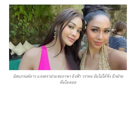
มิสแกรนด์ลาว แจงดราม่าแซะภาษา อิงฟ้า วราหะ ยันไม่ได้ขิง อีกฝ่าย
คือไอดอล