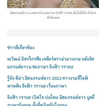
มิสแกรนด์ลาว แจงดราม่าแซะภาษา อิงฟ้า วราหะ ยันไม่ได้ขิง อีกฝ่าย
คือไอดอล
ข่าวที่เกี่ยวข้อง
ณวัฒน์ อิสรไกรศีล เคลียร์ดราม่านางงาม หลังมิส
แกรนด์ลาว แซะภาษา อิงฟ้า วราหะ
รู้จัก ดีน่า มิสแกรนด์ลาว 2022 สาวงามที่ไลฟ์
พาดพิง อิงฟ้า วราหะ เรื่องภาษา
อิงฟ้า วราหะ เปิดใจ ปมโดน มิสแกรนด์ลาว บูลลี่
ภาษาอังกฤษ ทั้งที่สนิทกันในกอง