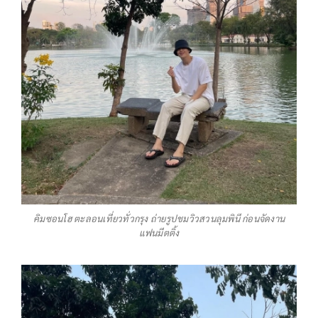
คิมซอนโฮ ตะลอนเที่ยวทั่วกรุง ถ่ายรูปชมวิวสวนลุมพินี ก่อนจัดงาน
แฟนมีตติ้ง