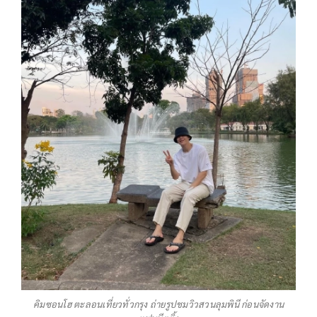
คิมซอนโฮ ตะลอนเที่ยวทั่วกรุง ถ่ายรูปชมวิวสวนลุมพินี ก่อนจัดงาน