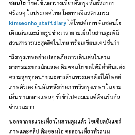
ซอนโฮ
ก็ขอใช้เวลาว่างเที่ยวทั่วกรุง สัมผัสอากา
ศร้อนๆ ในประเทศไทย โดยทางอินสตาแกรม
kimseonho_staff.diary
ได้โพสต์ภาพ คิมซอนโฮ
เดินเล่นและถ่ายรูปช่วงเวลายามเย็นในสวนลุมพินี
สวนสาธารณะสุดฮิตในไทย พร้อมเขียนแคปชั่นว่า
"ถึงกรุงเทพอย่างปลอดภัย การเดินเล่นในสวน
สาธารณะของนักแสดง คิมซอนโฮ ขอให้มีค่ำคืนแห่ง
ความสุขทุกคน" ขณะทางด้านพระเอกดังก็ได้โพสต์
ภาพตัวเอง ยืนหันหลังถ่ายภาพวิวกรุงเทพฯ ในยาม
เย็น ท่ามกลางแฟนๆ ที่เข้าไปคอมเมนต์ต้อนรับกัน
จำนวนมาก
นอกจากจะแวะเที่ยวในสวนลุมแล้ว โซเชียลยังแชร์
ภาพและคลิป คิมซอนโฮ ตะลอนเที่ยวทั่วถนน