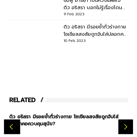
ชมพู่ อารยา เป็นห่วงแผลใจ
ดิว อริสรา บอกไม่รู้เรื่องโดน
ทำร้ายร่างกายมาก่อน
11 Feb 2023
ดิว อริสรา มีรอยช้ำทั่วร่างกาย
โซเชียลสงสัยถูกจับใส่ปลอกคอ
ควบคุมสุนัข?
10 Feb 2023
RELATED
่างกาย โซเชียลสงสัยถูกจับใส่
ย้อนคำพูด ดิว อริสรา เคยเล่าช
อยากเป็นดิวเลย