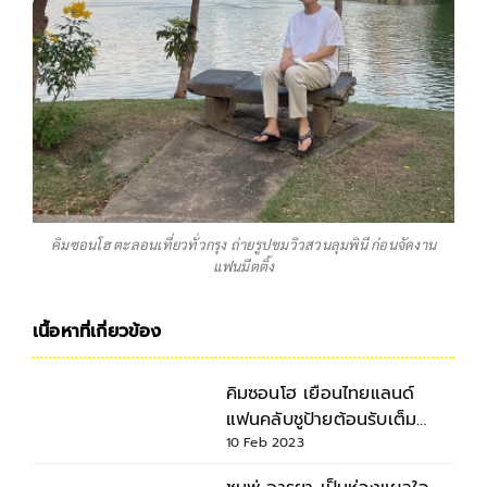
คิมซอนโฮ ตะลอนเที่ยวทั่วกรุง ถ่ายรูปชมวิวสวนลุมพินี ก่อนจัดงาน
แฟนมีตติ้ง
เนื้อหาที่เกี่ยวข้อง
คิมซอนโฮ เยือนไทยแลนด์
แฟนคลับชูป้ายต้อนรับเต็ม
สนามบิน
10 Feb 2023