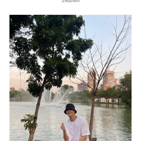
แฟนมีตติ้ง