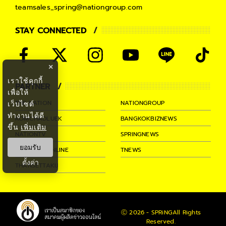
teamsales_spring@nationgroup.com
STAY CONNECTED
×
เราใช้คุกกี้
PARTNER
เพื่อให้
THE NATION
NATIONGROUP
เว็บไซต์
ทำงานได้ดี
KOMCHADLUEK
BANGKOKBIZNEWS
ขึ้น
เพิ่มเติม
NATIONTV
SPRINGNEWS
ยอมรับ
THAINEWSONLINE
TNEWS
ตั้งค่า
THANSETTAKIJ
Ⓒ 2026 -
SPRiNG
All Rights
Reserved.