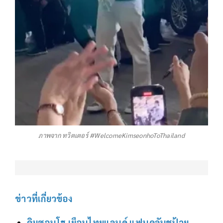
ภาพจาก ทวิตเตอร์ #WelcomeKimseonhoToThailand
ข่าวที่เกี่ยวข้อง
คิมซอนโฮ เยือนไทยแลนด์ แฟนคลับชูป้าย