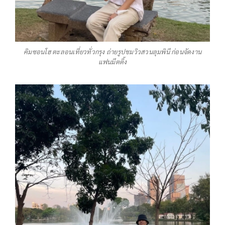
คิมซอนโฮ ตะลอนเที่ยวทั่วกรุง ถ่ายรูปชมวิวสวนลุมพินี ก่อนจัดงาน
แฟนมีตติ้ง