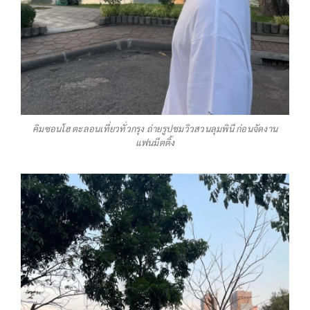
คิมซอนโฮ ตะลอนเที่ยวทั่วกรุง ถ่ายรูปชมวิวสวนลุมพินี ก่อนจัดงาน
แฟนมีตติ้ง