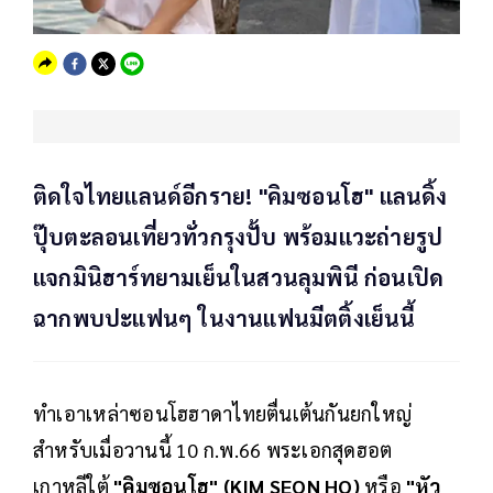
ติดใจไทยแลนด์อีกราย! "คิมซอนโฮ" แลนดิ้ง
ปุ๊บตะลอนเที่ยวทั่วกรุงปั้บ พร้อมแวะถ่ายรูป
แจกมินิฮาร์ทยามเย็นในสวนลุมพินี ก่อนเปิด
ฉากพบปะแฟนๆ ในงานแฟนมีตติ้งเย็นนี้
ทำเอาเหล่าซอนโฮฮาดาไทยตื่นเต้นกันยกใหญ่
สำหรับเมื่อวานนี้ 10 ก.พ.66 พระเอกสุดฮอต
เกาหลีใต้
"คิมซอนโฮ" (KIM SEON HO)
หรือ
"หัว