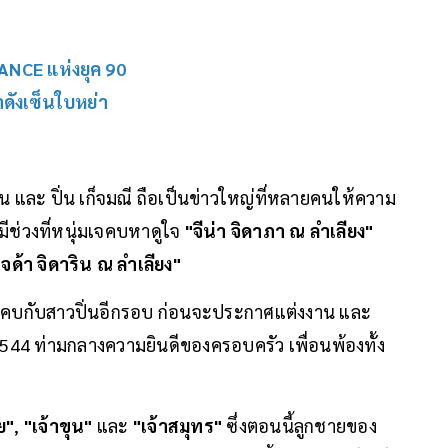
ANCE แห่งยุค 90
ราดังเซ็นใบหย่า
และ ปิ่น เก็จมณี ถือเป็นข่าวใหญ่ที่หลายคนให้ความ
มีช่วงที่หนุ่มเจคบหาดูใจ
"จีน่า จิดาภา ณ ลำเลียง"
จด้า จิดาริน ณ ลำเลียง"
บมาคบกับสาวปิ่นอีกรอบ ก่อนจะประกาศแต่งงาน และ
. 2544 ท่ามกลางความยินดีของครอบครัว เพื่อนพ้องทั้ง
ย"
,
"เจ้าขุน"
และ
"เจ้าสมุทร"
ซึ่งตอนนี้ลูกชายของ