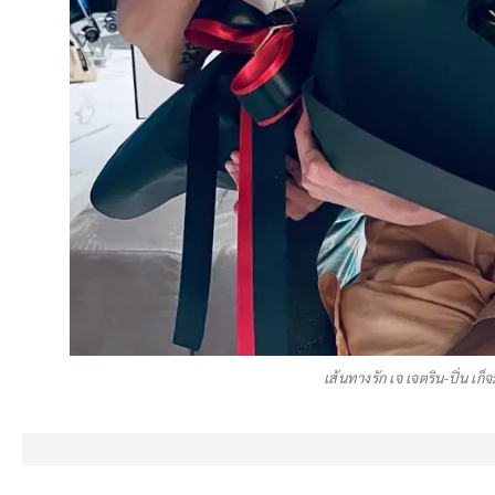
เส้นทางรัก เจ เจตริน-ปิ่น เ