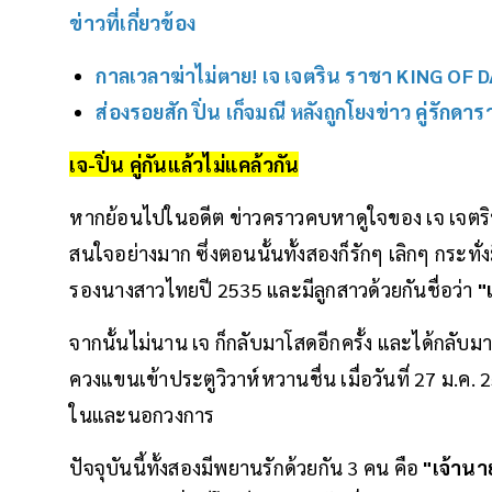
ข่าวที่เกี่ยวข้อง
กาลเวลาฆ่าไม่ตาย! เจ เจตริน ราชา KING OF D
ส่องรอยสัก ปิ่น เก็จมณี หลังถูกโยงข่าว คู่รักดา
เจ-ปิ่น คู่กันแล้วไม่แคล้วกัน
หากย้อนไปในอดีต ข่าวคราวคบหาดูใจของ เจ เจตริน 
สนใจอย่างมาก ซึ่งตอนนั้นทั้งสองก็รักๆ เลิกๆ กระทั่ง
รองนางสาวไทยปี 2535 และมีลูกสาวด้วยกันชื่อว่า
"เ
จากนั้นไม่นาน เจ ก็กลับมาโสดอีกครั้ง และได้กลั
ควงแขนเข้าประตูวิวาห์หวานชื่น เมื่อวันที่ 27 ม.ค
ในและนอกวงการ
ปัจจุบันนี้ทั้งสองมีพยานรักด้วยกัน 3 คน คือ
"เจ้านา