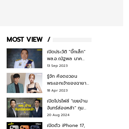
MOST VIEW
เปิดประวัติ "บิ๊กเล็ก"
พล.อ.ณัฐพล นาค
พาณิชย์ จากเลขาฯ
13 Sep 2023
สมช.-เลขาฯ
รู้จัก คังดงวอน
รมว.กลาโหม
พระเอกเจ้าของฉายา
สมบัติแห่งชาติ หลังมี
18 Apr 2023
ข่าว โรเซ่ BLACKPINK
เปิดโปรไฟล์ "เขยบ้าน
จันทร์ส่องหล้า" กุม
บังเหียนธุรกิจตระกูล
20 Aug 2024
"ชินวัตร"
เปิดตัว iPhone 17,