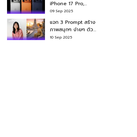
iPhone 17 Pro,
iPhone 17 Air สเปค
09 Sep 2025
ราคา น่าซื้อไหม?
แจก 3 Prompt สร้าง
ภาพสนุกๆ ง่ายๆ ด้วย
Nano Banana ใน
10 Sep 2025
Gemini