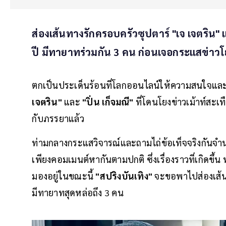
ส่องเส้นทางรักครอบครัวซุปตาร์ "เจ เจตริน" 
ปี มีทายาทร่วมกัน 3 คน ก่อนเจอกระแสข่าวโ
ตกเป็นประเด็นร้อนที่โลกออนไลน์ให้ความสนใจและติ
เจตริน"
และ
"ปิ่น เก็จมณี"
ที่โดนโยงข่าวเม้าท์สะเท
กับภรรยาแล้ว
ท่ามกลางกระแสวิจารณ์และถามไถ่ข้อเท็จจริงกันจำนว
เพียงคอมเมนต์หากันตามปกติ ซึ่งเรื่องราวที่เกิดขึ้น
มองอยู่ในขณะนี้
"สปริงบันเทิง"
จะขอพาไปส่องเส้นท
มีทายาทสุดหล่อถึง 3 คน