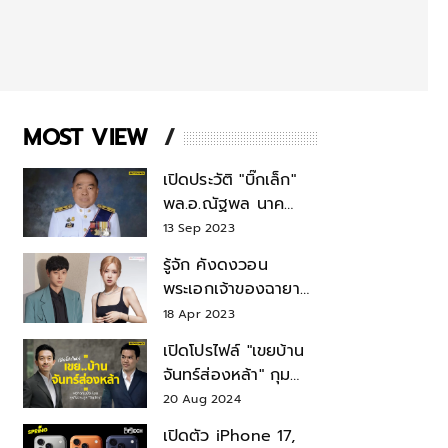
MOST VIEW
เปิดประวัติ "บิ๊กเล็ก"
พล.อ.ณัฐพล นาค
พาณิชย์ จากเลขาฯ
13 Sep 2023
สมช.-เลขาฯ
รู้จัก คังดงวอน
รมว.กลาโหม
พระเอกเจ้าของฉายา
สมบัติแห่งชาติ หลังมี
18 Apr 2023
ข่าว โรเซ่ BLACKPINK
เปิดโปรไฟล์ "เขยบ้าน
จันทร์ส่องหล้า" กุม
บังเหียนธุรกิจตระกูล
20 Aug 2024
"ชินวัตร"
เปิดตัว iPhone 17,