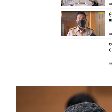
0
ผ
แ
0
ช
บ
ร
0