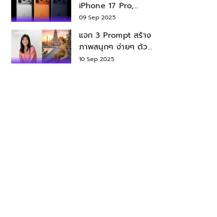
iPhone 17 Pro,
iPhone 17 Air สเปค
09 Sep 2025
ราคา น่าซื้อไหม?
แจก 3 Prompt สร้าง
ภาพสนุกๆ ง่ายๆ ด้วย
Nano Banana ใน
10 Sep 2025
Gemini