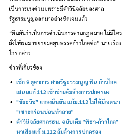
เป็นการเร่งด่วน เพราะมีคำวินิจฉัยของศาล
รัฐธรรมนูญออกมาอย่างชัดเจนแล้ว
“ยืนยันว่าเป็นการดำเนินการตามกฎหมาย ไม่มีใคร
สั่งให้ผมมาขยายผลยุบพรรคก้าวไกลต่อ” นายเรือง
ไกร กล่าว
ข่าวที่เกี่ยวข้อง
เช็ก 9 ตุลาการ ศาลรัฐธรรมนูญ ฟัน ก้าวไกล
เสนอแก้ 112 เข้าข่ายล้มล้างการปกครอง
"ชัยธวัช” แถลงยืนยัน แก้ม.112 ไม่ได้มีเจตนา
"เซาะกร่อนบ่อนทำลาย"
คำวินิจฉัยศาลรธน. ฉบับเต็ม "พิธา-ก้าวไกล"
หาเสียงแก้ ม.112 ล้มล้างการปกครอง