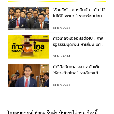
"ชัยธวัช” แถลงยืนยัน แก้ม.112
ไม่ได้มีเจตนา "เซาะกร่อนบ่อน
ทำลาย"
31 Jan 2024
ก้าวไกลจะเจออะไรต่อไป : ศาล
รัฐธรรมนูญฟัน หาเสียง แก้
ม.112 ล้มล้างการปกครอง
31 Jan 2024
คำวินิจฉัยศาลรธน. ฉบับเต็ม
"พิธา-ก้าวไกล" หาเสียงแก้
ม.112 ล้มล้างการปกครอง
31 Jan 2024
โดยตนจะขอให้กกต.รีบดำเนินการไต่สวนเรื่องนี้