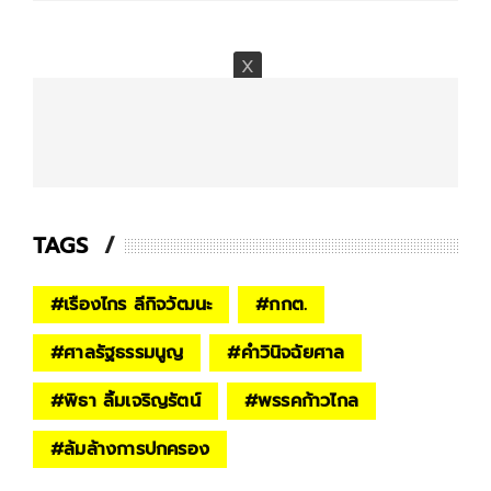
TAGS
#
เรืองไกร ลีกิจวัฒนะ
#
กกต.
#
ศาลรัฐธรรมนูญ
#
คำวินิจฉัยศาล
#
พิธา ลิ้มเจริญรัตน์
#
พรรคก้าวไกล
#
ล้มล้างการปกครอง