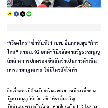
“เรืองไกร” ซ้ำทันที! 1 ก.พ. ยื่นกกต.ยุบ”ก้าว
ไกล” ตามม. 92 ยกคำวินิจฉัยศาลรัฐธรรมนูญ
ล้มล้างการปกครอง ยืนยันว่าเป็นการดำเนิน
การตามกฎหมาย ไม่มีใครสั่งให้ทำ
ถือเรื่องราวที่ต้องจับตาในแวดวงการเมือง เมื่อศาล
รัฐธรรมนูญ วินิจฉัย คดี “พิธา ลิ้มเจริญ
รัตน์ และ พรรคก้าวไกล” หาเสียงแก้ ม.112 ในช่วง