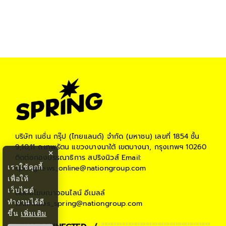
บริษัท เนชั่น กรุ๊ป (ไทยแลนด์) จำกัด (มหาชน)
เลขที่ 1854 ชั้น
9,10,11 ถ.เทพรัตน แขวงบางนาใต้ เขตบางนา, กรุงเทพฯ 10260
×
ติดต่อกองบรรณาธิการ สปริงนิวส์
Email:
เราใช้คุกกี้
springnews_online@nationgroup.com
เพื่อให้
เว็บไซต์
ติดต่อโฆษณาออนไลน์
อีเมลล์
ทำงานได้ดี
teamsales_spring@nationgroup.com
ขึ้น
เพิ่มเติม