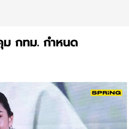
์" คุม กทม. กำหนด