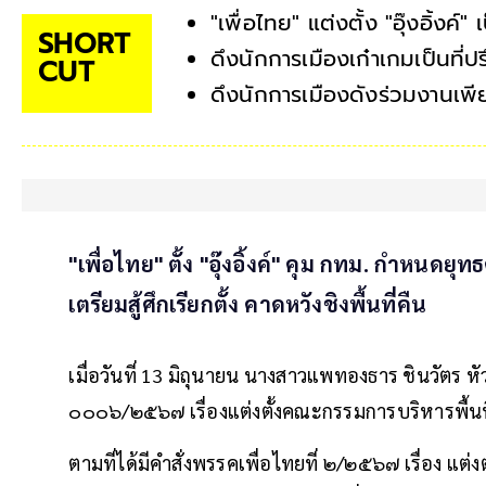
"เพื่อไทย" แต่งตั้ง "อุ๊งอิ้ง
SHORT
ดึงนักการเมืองเก๋าเกมเป็นที่ป
CUT
ดึงนักการเมืองดังร่วมงานเพี
"เพื่อไทย" ตั้ง "อุ๊งอิ้งค์" คุม กทม. กำหนดย
เตรียมสู้ศึกเรียกตั้ง คาดหวังชิงพื้นที่คืน
เมื่อวันที่ 13 มิถุนายน นางสาวแพทองธาร ชินวัตร ห
๐๐๐๖/๒๕๖๗ เรื่องแต่งตั้งคณะกรรมการบริหารพื้นที
ตามที่ได้มีคำสั่งพรรคเพื่อไทยที่ ๒/๒๕๖๗ เรื่อง