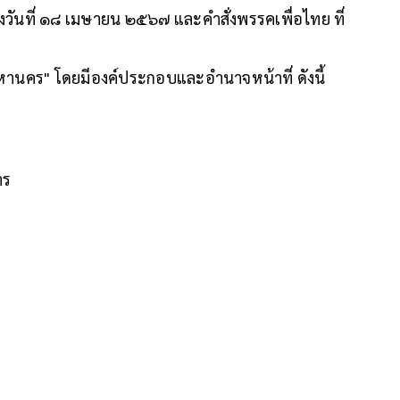
งวันที่ ๑๘ เมษายน ๒๕๖๗ และคำสั่งพรรคเพื่อไทย ที่
มหานคร" โดยมีองค์ประกอบและอำนาจหน้าที่ ดังนี้
าร