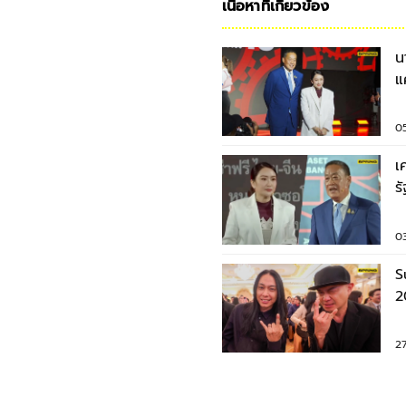
เนื้อหาที่เกี่ยวข้อง
น
แ
บ
0
เ
ร
เ
0
S
2
ค
2