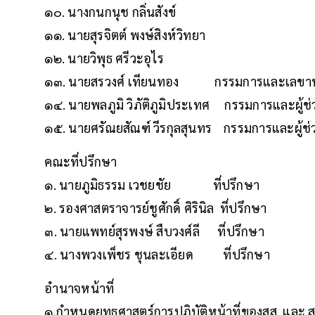
๑๐. นางกนกนุช กลิ่นสังข์
๑๑. นายสุรจิตต์ พงษ์สิงห์วิทยา
๑๒. นายวิพุธ ศรีวะอุไร
๑๓. นายสรวงศ์ เทียนทอง กรรมการและเลขาน
๑๔. นายพลภูมิ วิภัติภูมิประเทศ กรรมการและผู้ช
๑๕. นายศรัณยสัณฑ์ วีรกุลสุนทร กรรมการและผู้ช่
คณะที่ปรึกษา
๑. นายภูมิธรรม เวชยชัย ที่ปรึกษา
๒. รองศาสตราจารย์ชูศักดิ์ ศิรินิล ที่ปรึกษา
๓. นายแพทย์สุรพงษ์ สืบวงศ์ลี ที่ปรึกษา
๔. นางพวงเพ็ชร ชุนละเอียด ที่ปรึกษา
อำนาจหน้าที่
๑.กำหนดยุทธศาสตร์การปฏิบัติหน้าที่ของสส. และ 