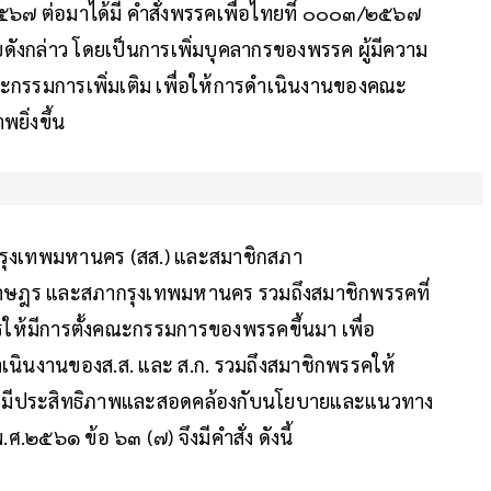
๖๗ ต่อมาได้มี คำสั่งพรรคเพื่อไทยที่ ๐๐๐๓/๒๕๖๗
บดังกล่าว โดยเป็นการเพิ่มบุคลากรของพรรค ผู้มีความ
ะกรรมการเพิ่มเติม เพื่อให้การดำเนินงานของคณะ
ยิ่งขึ้น
กรุงเทพมหานคร (สส.) และสมาชิกสภา
นราษฎร และสภากรุงเทพมหานคร รวมถึงสมาชิกพรรคที่
วรให้มีการตั้งคณะกรรมการของพรรคขึ้นมา เพื่อ
เนินงานของส.ส. และ ส.ก. รวมถึงสมาชิกพรรคให้
อย่างมีประสิทธิภาพและสอดคล้องกับนโยบายและแนวทาง
๕๖๑ ข้อ ๖๓ (๗) จึงมีคำสั่ง ดังนี้