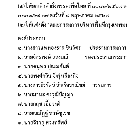
(๑) ให้ยกเลิกคำสั่งพรรคเพื่อไทย ที่ ๐๐๐๒/๒๕๖๗ ล
๐๐๐๓/๒๕๖๗ ลงวันที่ ๘ พฤษภาคม ๒๕๖๗
(๒) ให้แต่งตั้ง "คณะกรรมการบริหารพื้นที่กรุงเทพ
องค์ประกอบ
๑. นางสาวแพทองธาร ชินวัตร ประธานกรรมการ
๒. นายจักรพงษ์ แสงมณี รองประธานกรรมก
๓. นายดนุพร ปุณณกันต์
๔. นายพงศ์กวิน จึงรุ่งเรืองกิจ
๕. นางสาวธีรรัตน์ สำเร็จวาณิชย์ กรรมการ
๖. นายมานะ คงวุฒิปัญญา
๗. นายกฤช เอื้อวงศ์
๘. นายณณัฏฐ์ หงษ์ชูเวช
๙. นายจิรายุ ห่วงทรัพย์