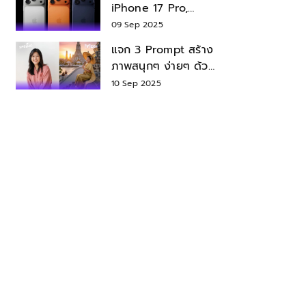
iPhone 17 Pro,
iPhone 17 Air สเปค
09 Sep 2025
ราคา น่าซื้อไหม?
แจก 3 Prompt สร้าง
ภาพสนุกๆ ง่ายๆ ด้วย
Nano Banana ใน
10 Sep 2025
Gemini