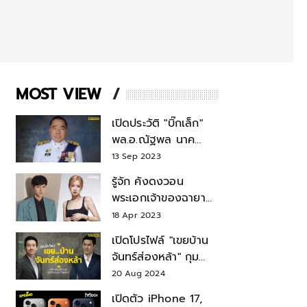
MOST VIEW
เปิดประวัติ "บิ๊กเล็ก"
พล.อ.ณัฐพล นาค
พาณิชย์ จากเลขาฯ
13 Sep 2023
สมช.-เลขาฯ
รู้จัก คังดงวอน
รมว.กลาโหม
พระเอกเจ้าของฉายา
สมบัติแห่งชาติ หลังมี
18 Apr 2023
ข่าว โรเซ่ BLACKPINK
เปิดโปรไฟล์ "เขยบ้าน
จันทร์ส่องหล้า" กุม
บังเหียนธุรกิจตระกูล
20 Aug 2024
"ชินวัตร"
เปิดตัว iPhone 17,