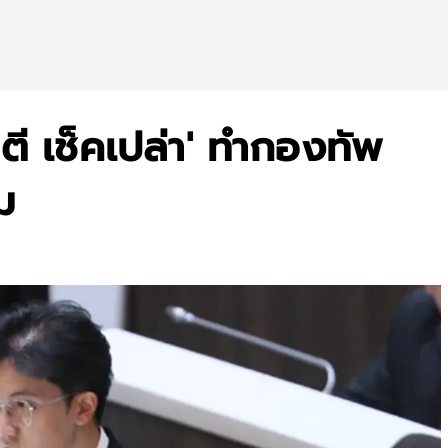
 เช็คเปล่า' ทำกองทัพ
ม