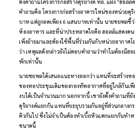
ตั้งคำถามโครงการก่อสร้างดุริยางค์ ทอ. แฝง "ฮอลล์ค
คำถามคือ โครงการก่อสร้างอาคารใหม่ของหน่วยดุริ
บาท แต่ถูกลดเพียง 6 แสนบาทเท่านั้น นายชยพลชี้ว
ห้องอาหาร และที่น่าประหลาดใจคือ ฮอลล์แสดงดนตร
เพิ่งย้ายมาและต้องใช้พื้นที่ร่วมกันกับหน่วยอากาศ
ว่า เหตุผลดังกล่าวยังไม่ตอบคำถามว่าทำไมต้องมีฮอ
พักเท่านั้น
นายชยพลได้เสนอแนะทางออกว่า แทนที่จะสร้างหอ
ของหอประชุมเดิมของกองทัพอากาศที่อยู่ใกล้กันเพี
งบได้เป็นจำนวนมาก นอกจากนี้ เขายังตั้งคำถามที่ยั
ดุริยางค์แยกกัน แทนที่จะยุบรวมกันอยู่ที่ส่วนกลา
คิวกันไป ซึ่งไม่จำเป็นต้องทำเบี้ยหัวแตกแยกกัน
ขนาดนี้