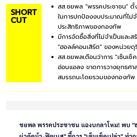
สส.ชยพล "พรรคประชาชน" ตั้
SHORT
ในการปกป้องงบประมาณที่ไม่จำ
CUT
ประสิทธิภาพของกองทัพ
มีการจัดซื้อสิ่งที่ไม่จำเป็น
"ฮอลล์คอนเสิร์ต" ของหน่วยดุ
สส.ชยพลเตือนว่าการ "เซ็นเช็
อ่อนแอลง ขาดการวางยุทธศาสตร
สมรรถนะโดยรวมของกองทัพ
ชยพล พรรคประชาชน แฉงบกลาโหม! พบ "ฮอลล
ผ่าตัดม้า-ฟิตเนส" ชี้การ "เซ็นเช็คเปล่า" ท