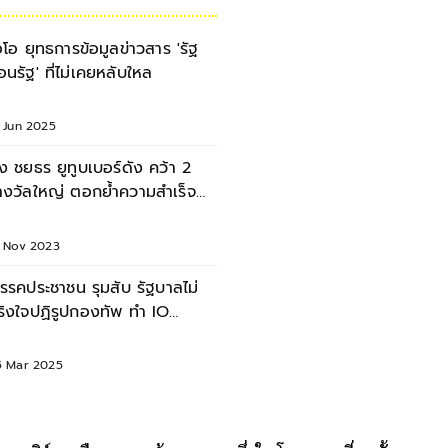
อโอ ยุทธการข้อมูลข่าวสาร 'รัฐ
้อนรัฐ' ที่ไม่เคยหลับใหล
7 Jun 2025
ิ๊ง ชยธร ยูทูบเบอร์ดัง คว้า 2
างวัลใหญ่ ตอกย้ำความสำเร็จ
องตัวเอง
9 Nov 2023
รรคประชาชน รุมสับ รัฐบาลไม่
ริงใจปฏิรูปกองทัพ ทำ IO
กลื่อนเมือง
5 Mar 2025