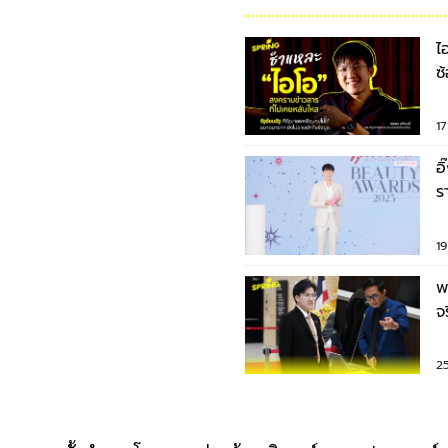
ไ
ซ
1
อ
ร
ข
1
พ
จ
เ
2