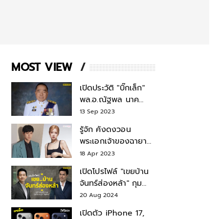
MOST VIEW
เปิดประวัติ "บิ๊กเล็ก"
พล.อ.ณัฐพล นาค
พาณิชย์ จากเลขาฯ
13 Sep 2023
สมช.-เลขาฯ
รู้จัก คังดงวอน
รมว.กลาโหม
พระเอกเจ้าของฉายา
สมบัติแห่งชาติ หลังมี
18 Apr 2023
ข่าว โรเซ่ BLACKPINK
เปิดโปรไฟล์ "เขยบ้าน
จันทร์ส่องหล้า" กุม
บังเหียนธุรกิจตระกูล
20 Aug 2024
"ชินวัตร"
เปิดตัว iPhone 17,