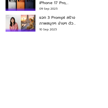
iPhone 17 Pro,
iPhone 17 Air สเปค
09 Sep 2025
ราคา น่าซื้อไหม?
แจก 3 Prompt สร้าง
ภาพสนุกๆ ง่ายๆ ด้วย
Nano Banana ใน
10 Sep 2025
Gemini