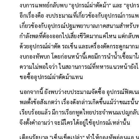
งบการแพทย์กลับพบ "อุปกรณ์ผ่าตัดม้า" และ "อุปกรณ์
อีกเรื่องคือ งบประมาณที่เกี่ยวข้องกับอุปกรณ์กา
เกี่ยวข้องกับอุปกรณ์ปฐมพยาบาลภาคสนามสำหรับทหา
กำลังพลที่ต้องออกไปเสี่ยงชีวิตมากแค่ไหน แต่กลับพ
ด้วยอุปกรณ์ผ่าตัด รถเข็น และเครื่องตัดกระดูกมากมาย
งบกองทัพบก โดยก่อนหน้านี้เคยมีการนำน้ำเชื้อม
ความไม่พอใจว่า ในสถานการณ์ที่ทหารแนวหน้ายังไม่ม
ขอซื้ออุปกรณ์ผ่าตัดม้าแทน
นอกจากนี้ ยังพบว่างบประมาณจัดซื้อ อุปกรณ์ฟิตเนส
พลตั้งข้อสังเกตว่า เรื่องดังกล่าวเกิดขึ้นแม้ว่าขณ
เรียบร้อยแล้ว มีการเรียกทูตไทยประจำพนมเปญกล
จึงตั้งคำถามว่า จะมีใครได้อยู่ใช้อุปกรณ์เหล่านั้น
เตือนรัฐบาล "เซ็นเช็คเปล่า" ทำให้กองทัพอ่อนแอ นาย