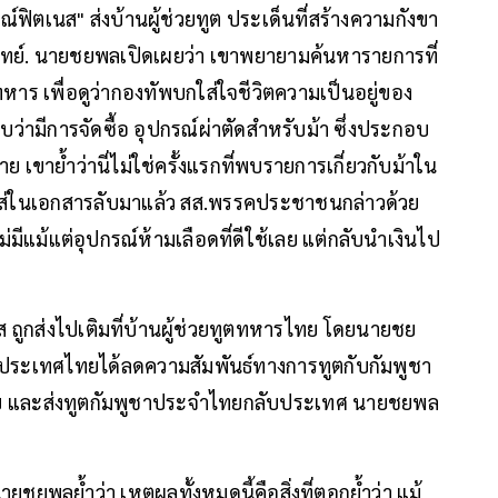
ฟิตเนส" ส่งบ้านผู้ช่วยทูต ประเด็นที่สร้างความกังขา
รแพทย์. นายชยพลเปิดเผยว่า เขาพยายามค้นหารายการที่
ร เพื่อดูว่ากองทัพบกใส่ใจชีวิตความเป็นอยู่ของ
บว่ามีการจัดซื้อ อุปกรณ์ผ่าตัดสำหรับม้า ซึ่งประกอบ
 เขาย้ำว่านี่ไม่ใช่ครั้งแรกที่พบรายการเกี่ยวกับม้าใน
าใส่ในเอกสารลับมาแล้ว สส.พรรคประชาชนกล่าวด้วย
ีแม้แต่อุปกรณ์ห้ามเลือดที่ดีใช้เลย แต่กลับนำเงินไป
 ถูกส่งไปเติมที่บ้านผู้ช่วยทูตทหารไทย โดยนายชย
ะนั้นประเทศไทยได้ลดความสัมพันธ์ทางการทูตกับกัมพูชา
ับ และส่งทูตกัมพูชาประจำไทยกลับประเทศ นายชยพล
ชยพลย้ำว่า เหตุผลทั้งหมดนี้คือสิ่งที่ตอกย้ำว่า แม้