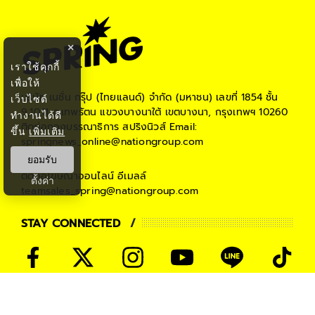
×
เราใช้คุกกี้
เพื่อให้
บริษัท เนชั่น กรุ๊ป (ไทยแลนด์) จำกัด (มหาชน)
เลขที่ 1854 ชั้น
เว็บไซต์
9,10,11 ถ.เทพรัตน แขวงบางนาใต้ เขตบางนา, กรุงเทพฯ 10260
ทำงานได้ดี
ติดต่อกองบรรณาธิการ สปริงนิวส์
Email:
ขึ้น
เพิ่มเติม
springnews_online@nationgroup.com
ยอมรับ
ติดต่อโฆษณาออนไลน์
อีเมลล์
ตั้งค่า
teamsales_spring@nationgroup.com
STAY CONNECTED
PARTNER