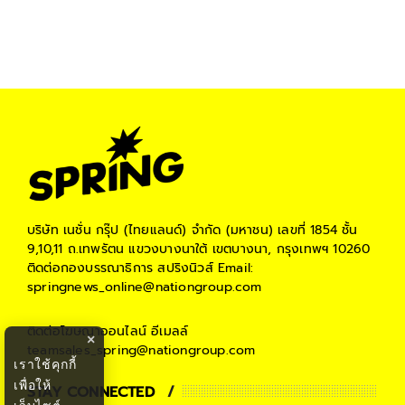
บริษัท เนชั่น กรุ๊ป (ไทยแลนด์) จำกัด (มหาชน)
เลขที่ 1854 ชั้น
9,10,11 ถ.เทพรัตน แขวงบางนาใต้ เขตบางนา, กรุงเทพฯ 10260
ติดต่อกองบรรณาธิการ สปริงนิวส์
Email:
springnews_online@nationgroup.com
ติดต่อโฆษณาออนไลน์
อีเมลล์
×
teamsales_spring@nationgroup.com
เราใช้คุกกี้
เพื่อให้
STAY CONNECTED