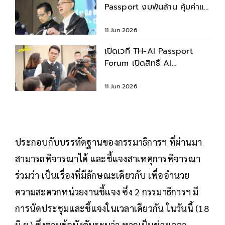
Passport งบพันล้าน คุ้มค่าแค่
ไหนกับคนไทย ?
11 Jun 2026
เปิดเวที TH-AI Passport
Forum เปิดสิทธิ์ AI
Pro/Premium 30 โมเดล 14
ค่าย รองรับผู้ใช้ได้ถึง 5 ล้าน
11 Jun 2026
คน
ประกอบกับบรรทัดฐานของกรรมาธิการฯ ที่ผ่านมา
สามารถพิจารณาได้ และชี้แจงสาเหตุการพิจารณา
ร่วมว่า เป็นเรื่องที่มีลักษณะเดียวกับ เพื่ออำนวย
ความสะดวกหน่วยงานชี้แจง ซึ่ง 2 กรรมาธิการฯ มี
การนัดประชุมและชี้แจงในเวลาเดียวกัน ในวันนี้ (18
มิ.ย.) ซึ่งตามข้อบังคับระบุว่า หากเป็นช่วงเวลา