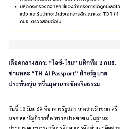
ปลัดกระทรวงดิจิทัลฯ ชี้แจงว่าโครงการได้ถูกชะลอไว้
แล้ว และรับปากจะนำส่งเอกสารสัญญาและ TOR ให้
กมธ. ตรวจสอบต่อไป
เดือดกลางสภา! “ไอซ์-โรม” แท็กทีม 2 กมธ.
ชำแหละ “TH-AI Passport” ฝ่ายรัฐบาล
ประท้วงวุ่น หวั่นลุอำนาจขัดจริยธรรม
วันนี้ 18 มิ.ย. 69 ที่อาคารรัฐสภา นางสาวรักชนก ศรี
นอก สส.บัญชีรายชื่อ พรรคประชาชน ในฐานะ
ประธานคณะกรรมาธิการศึกษาการจัดทำและติดตาม