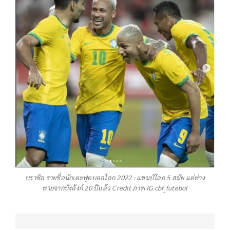
บราซิล รายชื่อนักเตะฟุตบอลโลก 2022 : แชมป์โลก 5 สมัย แต่ห่าง
หายจากบังลังก์ 20 ปีแล้ว Credit ภาพ IG cbf_futebol