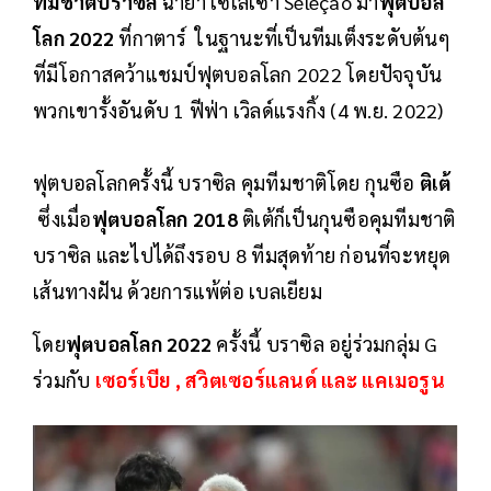
ทีมชาติบราซิล
ฉายา เซเลเซา Seleção มา
ฟุตบอล
โลก 2022
ที่กาตาร์ ในฐานะที่เป็นทีมเต็งระดับต้นๆ
ที่มีโอกาสคว้าแชมป์ฟุตบอลโลก 2022 โดยปัจจุบัน
พวกเขารั้งอันดับ 1 ฟีฟ่า เวิลด์แรงกิ้ง (4 พ.ย. 2022)
ฟุตบอลโลกครั้งนี้ บราซิล คุมทีมชาติโดย กุนซือ
ติเต้
ซึ่งเมื่อ
ฟุตบอลโลก 2018
ติเต้ก็เป็นกุนซือคุมทีมชาติ
บราซิล และไปได้ถึงรอบ 8 ทีมสุดท้าย ก่อนที่จะหยุด
เส้นทางฝัน ด้วยการแพ้ต่อ เบลเยียม
โดย
ฟุตบอลโลก 2022
ครั้งนี้ บราซิล อยู่ร่วมกลุ่ม G
ร่วมกับ
เซอร์เบีย , สวิตเซอร์แลนด์ และ แคเมอรูน