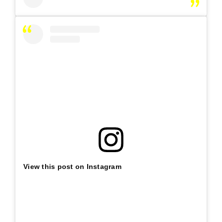
View this post on Instagram