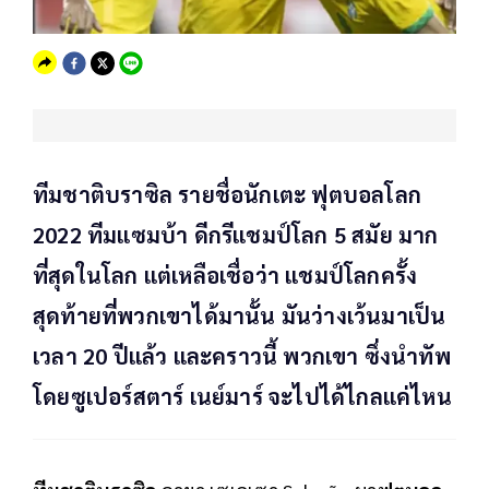
ทีมชาติบราซิล รายชื่อนักเตะ ฟุตบอลโลก
2022 ทีมแซมบ้า ดีกรีแชมป์โลก 5 สมัย มาก
ที่สุดในโลก แต่เหลือเชื่อว่า แชมป์โลกครั้ง
สุดท้ายที่พวกเขาได้มานั้น มันว่างเว้นมาเป็น
เวลา 20 ปีแล้ว และคราวนี้ พวกเขา ซึ่งนำทัพ
โดยซูเปอร์สตาร์ เนย์มาร์ จะไปได้ไกลแค่ไหน