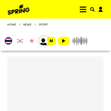
HOME
NEWS
SPORT