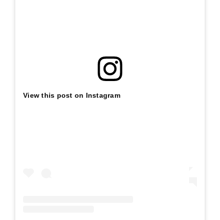
View this post on Instagram