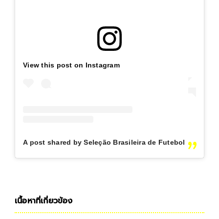
View this post on Instagram
A post shared by Seleção Brasileira de Futebol (@cbf_futebol)
เนื้อหาที่เกี่ยวข้อง