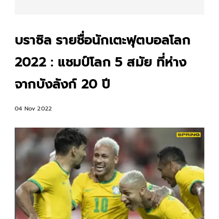
บราซิล รายชื่อนักเตะฟุตบอลโลก
2022 : แชมป์โลก 5 สมัย ที่ห่าง
จากบังลังก์ 20 ปี
04 Nov 2022