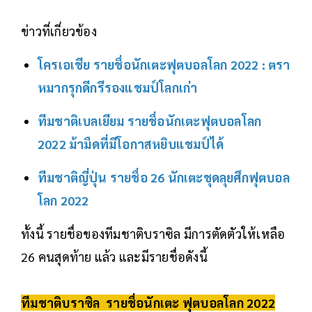
ข่าวที่เกี่ยวข้อง
โครเอเชีย รายชื่อนักเตะฟุตบอลโลก 2022 : ตรา
หมากรุกดีกรีรองแชมป์โลกเก่า
ทีมชาติเบลเยียม รายชื่อนักเตะฟุตบอลโลก
2022 ม้ามืดที่มีโอกาสหยิบแชมป์ได้
ทีมชาติญี่ปุ่น รายชื่อ 26 นักเตะชุดลุยศึกฟุตบอล
โลก 2022
ทั้งนี้ รายชื่อของทีมชาติบราซิล มีการตัดตัวให้เหลือ
26 คนสุดท้าย แล้ว และมีรายชื่อดังนี้
ทีมชาติบราซิล รายชื่อนักเตะ ฟุตบอลโลก 2022