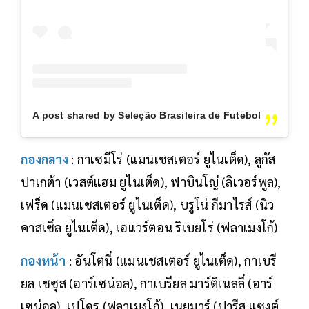
A post shared by Seleção Brasileira de Futebol (@cbf_futebol)
กองกลาง
: กาเซมีโร่ (แมนเชสเตอร์ ยูไนเต็ด), ลูกัส
ปาเกต้า (เวสต์แฮม ยูไนเต็ด), ฟาบินโญ่ (ลิเวอร์พูล),
เฟร็ด (แมนเชสเตอร์ ยูไนเต็ด), บรูโน่ กีมาไรส์ (นิว
คาสเซิ่ล ยูไนเต็ด), เอแวร์ตอน ริเบยโร่ (ฟลาเมงโก้)
กองหน้า
: อันโตนี่ (แมนเชสเตอร์ ยูไนเต็ด), กาเบรี
ยล เชซุส (อาร์เซน่อล), กาเบรียล มาร์ติเนลลี่ (อาร์
เซน่อล), เปโดร (ฟลาเมงโก้), เนยมาร์ (ปารีส แซงต์