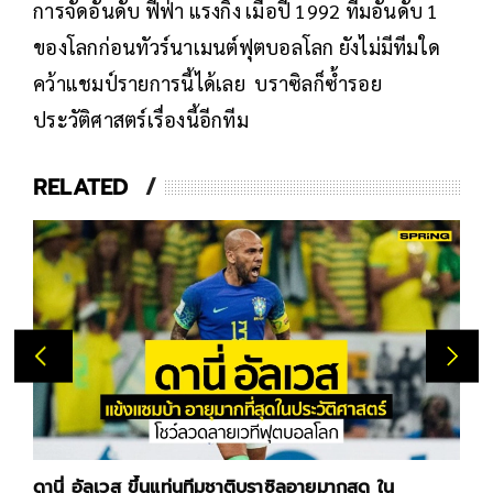
การจัดอันดับ ฟีฟ่า แรงกิ้ง เมื่อปี 1992 ทีมอันดับ 1
ของโลกก่อนทัวร์นาเมนต์ฟุตบอลโลก ยังไม่มีทีมใด
คว้าแชมป์รายการนี้ได้เลย บราซิลก็ซ้ำรอย
ประวัติศาสตร์เรื่องนี้อีกทีม
RELATED
ดานี่ อัลเวส ขึ้นแท่นทีมชาติบราซิลอายุมากสุด ใน