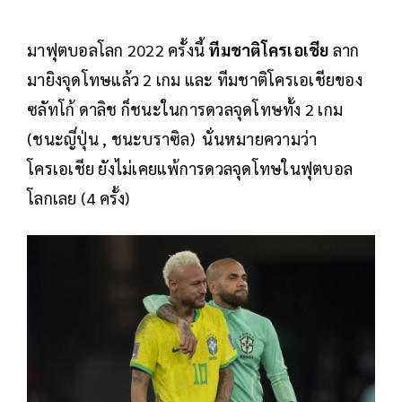
มาฟุตบอลโลก 2022 ครั้งนี้
ทีมชาติโครเอเชีย
ลาก
มายิงจุดโทษแล้ว 2 เกม และ ทีมชาติโครเอเชียของ
ซลัทโก้ ดาลิช ก็ชนะในการดวลจุดโทษทั้ง 2 เกม
(ชนะญี่ปุ่น , ชนะบราซิล) นั่นหมายความว่า
โครเอเชีย ยังไม่เคยแพ้การดวลจุดโทษในฟุตบอล
โลกเลย (4 ครั้ง)