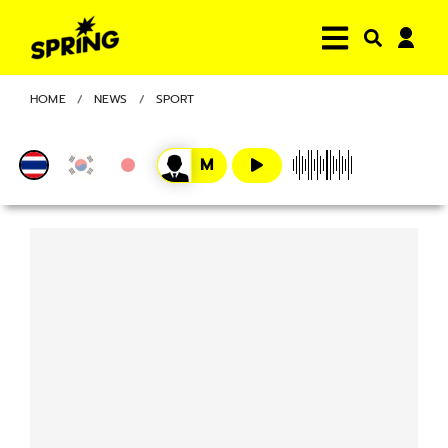
HOME
NEWS
SPORT