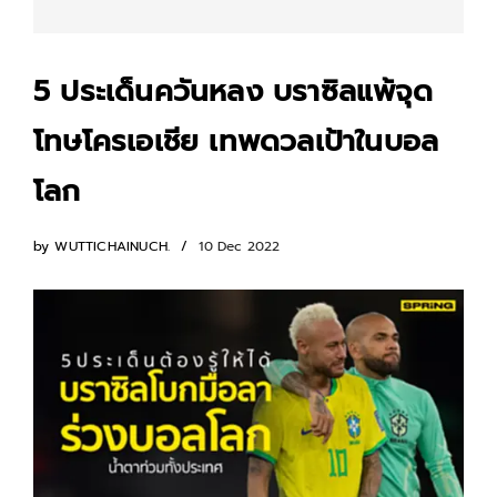
5 ประเด็นควันหลง บราซิลแพ้จุด
โทษโครเอเชีย เทพดวลเป้าในบอล
โลก
by
WUTTICHAINUCH.
10 Dec 2022