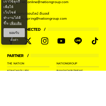
เราใช้คุกกี้
springnews_online@nationgroup.com
เพื่อให้
เว็บไซต์
ติดต่อโฆษณาออนไลน์
อีเมลล์
ทำงานได้ดี
teamsales_spring@nationgroup.com
ขึ้น
เพิ่มเติม
STAY CONNECTED
ยอมรับ
ตั้งค่า
PARTNER
THE NATION
NATIONGROUP
KOMCHADLUEK
BANGKOKBIZNEWS
NATIONTV
SPRINGNEWS
THAINEWSONLINE
TNEWS
THANSETTAKIJ