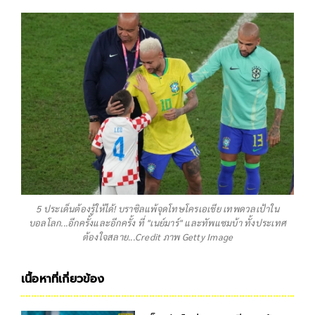
5 ประเด็นต้องรู้ให้ได้! บราซิลแพ้จุดโทษโครเอเชีย เทพดวลเป้าใน
บอลโลก...อีกครั้งและอีกครั้ง ที่ "เนย์มาร์" และทัพแซมบ้า ทั้งประเทศ
ต้องใจสลาย...Credit ภาพ Getty Image
เนื้อหาที่เกี่ยวข้อง