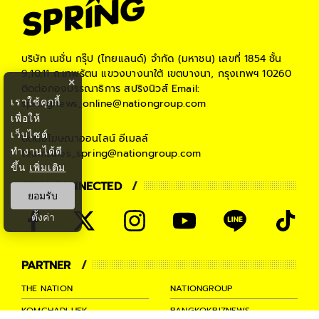
บริษัท เนชั่น กรุ๊ป (ไทยแลนด์) จำกัด (มหาชน)
เลขที่ 1854 ชั้น
9,10,11 ถ.เทพรัตน แขวงบางนาใต้ เขตบางนา, กรุงเทพฯ 10260
×
ติดต่อกองบรรณาธิการ สปริงนิวส์
Email:
เราใช้คุกกี้
springnews_online@nationgroup.com
เพื่อให้
เว็บไซต์
ติดต่อโฆษณาออนไลน์
อีเมลล์
ทำงานได้ดี
teamsales_spring@nationgroup.com
ขึ้น
เพิ่มเติม
STAY CONNECTED
ยอมรับ
ตั้งค่า
PARTNER
THE NATION
NATIONGROUP
KOMCHADLUEK
BANGKOKBIZNEWS