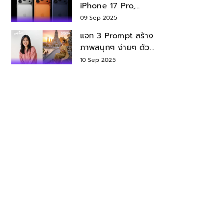
iPhone 17 Pro,
iPhone 17 Air สเปค
09 Sep 2025
ราคา น่าซื้อไหม?
แจก 3 Prompt สร้าง
ภาพสนุกๆ ง่ายๆ ด้วย
Nano Banana ใน
10 Sep 2025
Gemini