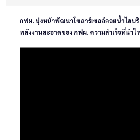
กฟผ. มุ่งหน้าพัฒนาโซลาร์เซลล์ลอยน้ำไฮบ
พลังงานสะอาดของ กฟผ. ความสำเร็จที่นำไทย