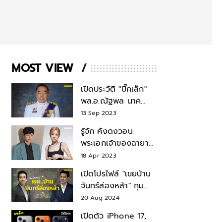
MOST VIEW
เปิดประวัติ "บิ๊กเล็ก"
พล.อ.ณัฐพล นาค
พาณิชย์ จากเลขาฯ
13 Sep 2023
สมช.-เลขาฯ
รู้จัก คังดงวอน
รมว.กลาโหม
พระเอกเจ้าของฉายา
สมบัติแห่งชาติ หลังมี
18 Apr 2023
ข่าว โรเซ่ BLACKPINK
เปิดโปรไฟล์ "เขยบ้าน
จันทร์ส่องหล้า" กุม
บังเหียนธุรกิจตระกูล
20 Aug 2024
"ชินวัตร"
เปิดตัว iPhone 17,