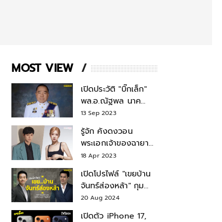
MOST VIEW
เปิดประวัติ "บิ๊กเล็ก"
พล.อ.ณัฐพล นาค
พาณิชย์ จากเลขาฯ
13 Sep 2023
สมช.-เลขาฯ
รู้จัก คังดงวอน
รมว.กลาโหม
พระเอกเจ้าของฉายา
สมบัติแห่งชาติ หลังมี
18 Apr 2023
ข่าว โรเซ่ BLACKPINK
เปิดโปรไฟล์ "เขยบ้าน
จันทร์ส่องหล้า" กุม
บังเหียนธุรกิจตระกูล
20 Aug 2024
"ชินวัตร"
เปิดตัว iPhone 17,