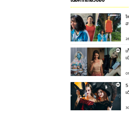
เนื้อหาที่เกี่ยวข้อง
โ
ฮ
S
2
เ
เ
0
5
เ
F
3