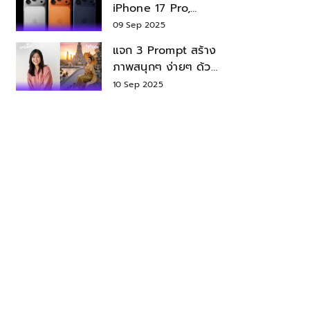
iPhone 17 Pro,
iPhone 17 Air สเปค
09 Sep 2025
ราคา น่าซื้อไหม?
แจก 3 Prompt สร้าง
ภาพสนุกๆ ง่ายๆ ด้วย
Nano Banana ใน
10 Sep 2025
Gemini