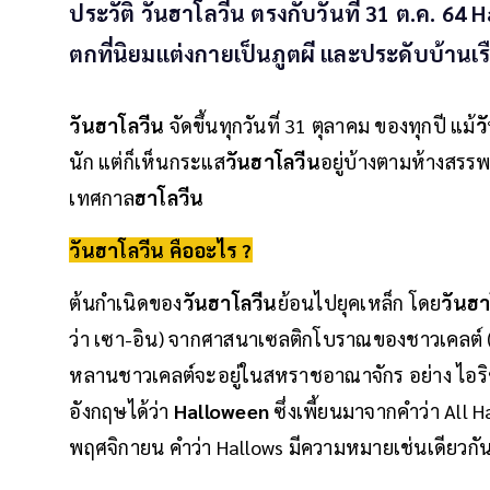
ประวัติ วันฮาโลวีน ตรงกับวันที่ 31 ต.ค. 6
ตกที่นิยมแต่งกายเป็นภูตผี และประดับบ้าน
วันฮาโลวีน
จัดขึ้นทุกวันที่ 31 ตุลาคม ของทุกปี แม้
ว
นัก แต่ก็เห็นกระแส
วันฮาโลวีน
อยู่บ้างตามห้างสรรพ
เทศกาล
ฮาโลวีน
วันฮาโลวีน คืออะไร ?
ต้นกำเนิดของ
วันฮาโลวีน
ย้อนไปยุคเหล็ก โดย
วันฮา
ว่า เซา-อิน) จากศาสนาเซลติกโบราณของชาวเคลต์ (ช
หลานชาวเคลต์จะอยู่ในสหราชอาณาจักร อย่าง ไอริ
อังกฤษได้ว่า
Halloween
ซึ่งเพี้ยนมาจากคำว่า All Ha
พฤศจิกายน คำว่า Hallows มีความหมายเช่นเดียวกันกั