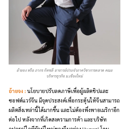
อ้ายจง หรือ ภากร กัทชลี อาจารย์ประจำภาควิชาการตลาด คณะ
บริหารธุรกิจ ม.เชียงใหม่
อ้ายจง :
นโยบายปรับลดภาษี​เพื่อผู้ผลิตชิปและ
ซอฟต์แวร์​จีน มีจุดประสงค์​เพื่อกระตุ้นให้จีนสามารถ
ผลิตสิ่งเหล่านี้ได้มากขึ้น และไม่ต้องพึ่งพาอเมริกาอีก
ต่อไป หลังจากที่เกิดสงครามการค้า และบริษัท
อุปกรณ์​ไอทียักษ์​ใหญ่ของจีนอย่าง Huawei โดน