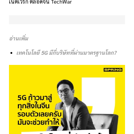
เน็ตเวิร์ก ตลอดจน TechWar
อ่านเพิ่ม
เทคโนโลยี 5G มีกี่บริษัทที่ผ่านมาตรฐานโลก?