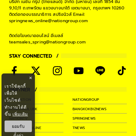
บริษัท เนชั่น กรุ๊ป (ไทยแลนด์) จำกัด (มหาชน)
เลขที่ 1854 ชั้น
9,10,11 ถ.เทพรัตน แขวงบางนาใต้ เขตบางนา, กรุงเทพฯ 10260
ติดต่อกองบรรณาธิการ สปริงนิวส์
Email:
springnews_online@nationgroup.com
ติดต่อโฆษณาออนไลน์
อีเมลล์
teamsales_spring@nationgroup.com
STAY CONNECTED
×
เราใช้คุกกี้
PARTNER
เพื่อให้
THE NATION
NATIONGROUP
เว็บไซต์
ทำงานได้ดี
KOMCHADLUEK
BANGKOKBIZNEWS
ขึ้น
เพิ่มเติม
NATIONTV
SPRINGNEWS
ยอมรับ
THAINEWSONLINE
TNEWS
ตั้งค่า