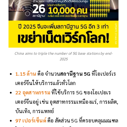
China aims to triple the number of 5G base stations by end-
2025
1.15 ล้าน
คือ จำนวน
สถานีฐาน 5G
ที่โอเปอร์เร
เตอร์จีนให้บริการแล้วทั่วโลก
22 อุตสาหกรรม
ที่ใช้บริการ 5G ของโอเปอเร
เตอร์จีนอยู่ เช่น อุตสาหกรรมเหมืองแร่, การผลิต,
บันเทิง, การแพทย์
97 เปอร์เซ็นต์
คือ สัดส่วน 5G ที่ครอบคลุมมณฑล