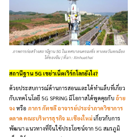
ภาพการก่อสร้างสถานีฐาน 5G ในเทศบาลนครฉงชิ่ง ทางตะวันตกเฉียง
ใต้ของจีน | ที่มา : Xinhuathai
สถานีฐาน 5G
เขย่าเน็ตเวิร์กโลกยังไง?
ด้วยประสบการณ์ด้านการสอนและได้ทำแล็บที่เกี่ยว
กับเทคโนโลยี 5G
SPRiNG มีโอกาสได้พูดคุยกับ
อ้าย
จง
หรือ
ภากร กัทชลี อาจารย์ประจำภาควิชาการ
ตลาด คณะบริหารธุรกิจ ม.เชียงใหม่
เกี่ยวกับการ
พัฒนา แนวทางที่จีนใช้ประโยชน์จาก 5G สมรภูมิ