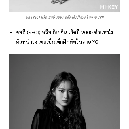
ยล (YEL) หรือ ฮันชินยอง อดีตเด็กฝึกหัดในค่าย JYP
ซออี (SEOI) หรือ อีเยจิน เกิดปี 2000 ตำแหน่ง
หัวหน้าวง เคยเป็นเด็กฝึกหัดในค่าย YG