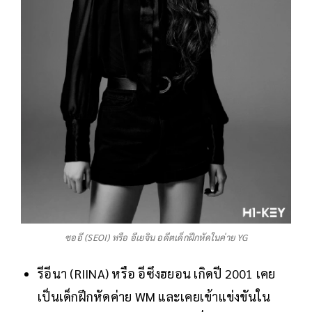
ซออี (SEOI) หรือ อีเยจิน อดีตเด็กฝึกหัดในค่าย YG
รีอีนา (RIINA) หรือ อีซึงฮยอน เกิดปี 2001 เคย
เป็นเด็กฝึกหัดค่าย WM และเคยเข้าแข่งขันใน