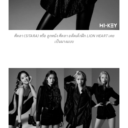
ศีตลา (SITARA) หรือ ลูกหนัง ศีตลา อดีตเด็กฝึก LION HEART เคย
เป็นนางแบบ