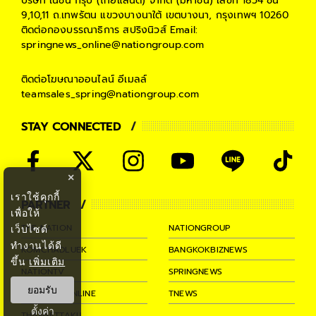
บริษัท เนชั่น กรุ๊ป (ไทยแลนด์) จำกัด (มหาชน)
เลขที่ 1854 ชั้น
9,10,11 ถ.เทพรัตน แขวงบางนาใต้ เขตบางนา, กรุงเทพฯ 10260
ติดต่อกองบรรณาธิการ สปริงนิวส์
Email:
springnews_online@nationgroup.com
ติดต่อโฆษณาออนไลน์
อีเมลล์
teamsales_spring@nationgroup.com
STAY CONNECTED
×
เราใช้คุกกี้
PARTNER
เพื่อให้
THE NATION
NATIONGROUP
เว็บไซต์
ทำงานได้ดี
KOMCHADLUEK
BANGKOKBIZNEWS
ขึ้น
เพิ่มเติม
NATIONTV
SPRINGNEWS
ยอมรับ
THAINEWSONLINE
TNEWS
ตั้งค่า
THANSETTAKIJ