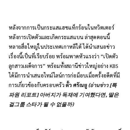
หลังจากการเป็นกระแสแฮชแท็กร้อนในทวิตเตอร์
หลังการเปิดตัวและเกิดกระแสแบน ล่าสุดตอนนี้
หลายสื่อใหญ่ในประเทศเกาหลีใต้ ได้นำเสนอข่าว
เรื่องนี้เป็นที่เรียบร้อย พร้อมพาดหัวแรงว่า “เปิดตัว
ลูกสาวเผด็จการ” พร้อมทั้งสถานีข่าวใหญ่อย่าง KBS
ได้มีการนำเสนอไทม์ไลน์การก่อม็อบเมื่อครั้งอดีตที่มี
การเกี่ยวข้องกับครอบครัว
ตั้ว ศรัณยู
(อ่านข่าว [특
파원 리포트] 아버지가 독재에 기여했다면, 딸은
걸그룹 스타가 될 수 없을까)