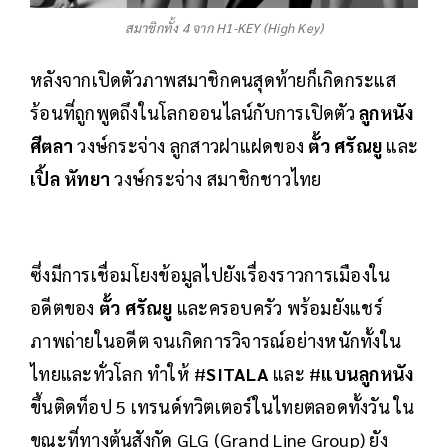
สมาชิกทั้ง 4 จาก H1-KEY (High Key)
หลังจากเปิดตัวภาพสมาชิกคนสุดท้ายก็เกิดกระแส
ร้อนที่ถูกพูดถึงในโลกออนไลน์กับการเปิดตัว
ลูกหนัง
ศีตลา
วงษ์กระจ่าง ลูกสาวฝาแฝดของ
ตั้ว ศรัณยู
และ
เปิ้ล หัทยา
วงษ์กระจ่าง สมาชิกชาวไทย
ซึ่งมีการเชื่อมโยงข้อมูลไปยังเรื่องราวการเมืองใน
อดีตของ
ตั้ว ศรัณยู
และครอบครัว พร้อมยังแชร์
ภาพถ่ายในอดีต จนเกิดการวิจารณ์อย่างหนักทั้งใน
ไทยและทั่วโลก ทำให้ #
SITALA
และ #
แบนลูกหนัง
ขึ้นติดท็อป 5 เทรนด์ทวิตเตอร์ในไทยตลอดทั้งวัน ใน
ขณะที่ทางต้นสังกัด GLG (Grand Line Group) ยัง