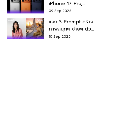
iPhone 17 Pro,
iPhone 17 Air สเปค
09 Sep 2025
ราคา น่าซื้อไหม?
แจก 3 Prompt สร้าง
ภาพสนุกๆ ง่ายๆ ด้วย
Nano Banana ใน
10 Sep 2025
Gemini