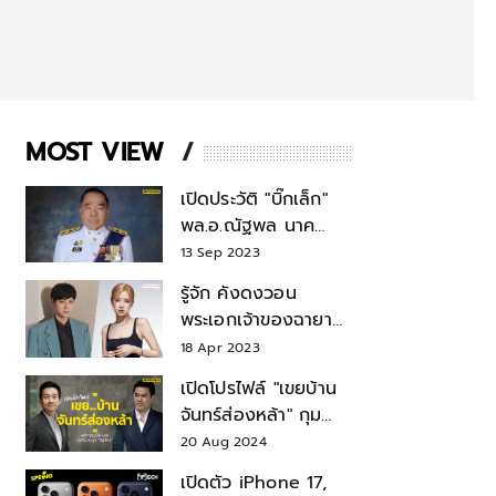
MOST VIEW
เปิดประวัติ "บิ๊กเล็ก"
พล.อ.ณัฐพล นาค
พาณิชย์ จากเลขาฯ
13 Sep 2023
สมช.-เลขาฯ
รู้จัก คังดงวอน
รมว.กลาโหม
พระเอกเจ้าของฉายา
สมบัติแห่งชาติ หลังมี
18 Apr 2023
ข่าว โรเซ่ BLACKPINK
เปิดโปรไฟล์ "เขยบ้าน
จันทร์ส่องหล้า" กุม
บังเหียนธุรกิจตระกูล
20 Aug 2024
"ชินวัตร"
เปิดตัว iPhone 17,