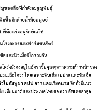
ของเสือที่กำลังจะสูญพันธุ์
มขึ้นอีกด้วยน้ำมือมนุษย์
ที่ต้องเร่งอนุรักษ์แล้ว!
ในโรงละครและฟาร์มขนสัตว์
กซัสและนิวเม็กซิโกรวมกัน
สือโคร่งยังคงอยู่ในอัตราขึ้นๆลงๆจากความก้าวหน้าของ
นวนเสือโคร่ง โดยเฉพาะอินเดีย เนปาล และรัสเซีย
ปแล้วในกัมพูชา สปป.ลาว และเวียดนาม
อีกทั้งมีแนว
ซีย เมียนมาร์ และประเทศไทยของเรา อัพเดตล่าสุด