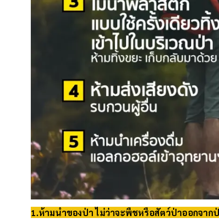
1.ห้ามนำของป่า ไม่ว่าจะพืชหรือสัตว์ป่าออกจากป