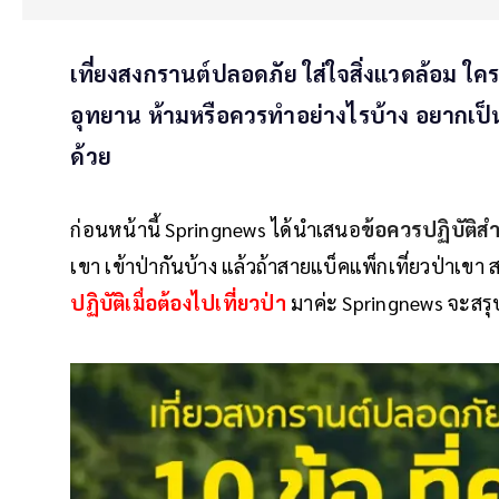
เที่ยงสงกรานต์ปลอดภัย ใส่ใจสิ่งแวดล้อม ใ
อุทยาน ห้ามหรือควรทำอย่างไรบ้าง อยากเป็นน
ด้วย
ก่อนหน้านี้ Springnews ได้นำเสนอ
ข้อควรปฏิบัติส
เขา เข้าป่ากันบ้าง แล้วถ้าสายแบ็คแพ็กเที่ยวป่าเขา ส
ปฏิบัติเมื่อต้องไปเที่ยวป่า
มาค่ะ Springnews จะสรุ