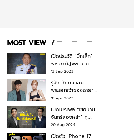
MOST VIEW
เปิดประวัติ "บิ๊กเล็ก"
พล.อ.ณัฐพล นาค
พาณิชย์ จากเลขาฯ
13 Sep 2023
สมช.-เลขาฯ
รู้จัก คังดงวอน
รมว.กลาโหม
พระเอกเจ้าของฉายา
สมบัติแห่งชาติ หลังมี
18 Apr 2023
ข่าว โรเซ่ BLACKPINK
เปิดโปรไฟล์ "เขยบ้าน
จันทร์ส่องหล้า" กุม
บังเหียนธุรกิจตระกูล
20 Aug 2024
"ชินวัตร"
เปิดตัว iPhone 17,