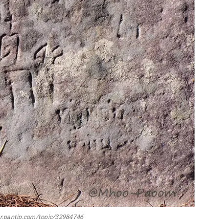
ย Cr.pantip.com/topic/32984746