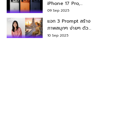
iPhone 17 Pro,
iPhone 17 Air สเปค
09 Sep 2025
ราคา น่าซื้อไหม?
แจก 3 Prompt สร้าง
ภาพสนุกๆ ง่ายๆ ด้วย
Nano Banana ใน
10 Sep 2025
Gemini