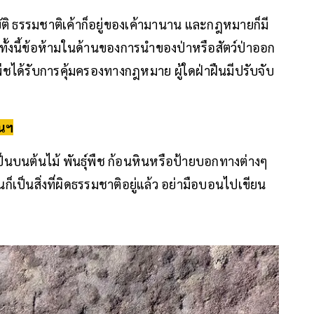
บัติ ธรรมชาติเค้าก็อยู่ของเค้ามานาน และกฎหมายก็มี
ทั้งนี้ข้อห้ามในด้านของการนำของป่าหรือสัตว์ป่าออก
์พืชได้รับการคุ้มครองทางกฎหมาย ผู้ใดฝ่าฝืนมีปรับจับ
านฯ
็นบนต้นไม้ พันธุ์พืช ก้อนหินหรือป้ายบอกทางต่างๆ
เป็นสิ่งที่ผิดธรรมชาติอยู่แล้ว อย่ามือบอนไปเขียน