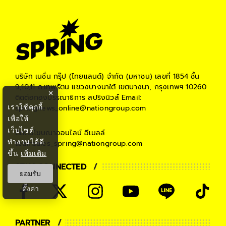
#
รถยนต์ไฟฟ้า 2022
#
รถ EV
#
BCG Economy
บริษัท เนชั่น กรุ๊ป (ไทยแลนด์) จำกัด (มหาชน)
เลขที่ 1854 ชั้น
9,10,11 ถ.เทพรัตน แขวงบางนาใต้ เขตบางนา, กรุงเทพฯ 10260
×
ติดต่อกองบรรณาธิการ สปริงนิวส์
Email:
เราใช้คุกกี้
springnews_online@nationgroup.com
เพื่อให้
เว็บไซต์
ติดต่อโฆษณาออนไลน์
อีเมลล์
ทำงานได้ดี
teamsales_spring@nationgroup.com
ขึ้น
เพิ่มเติม
STAY CONNECTED
ยอมรับ
ตั้งค่า
PARTNER