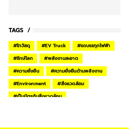
TAGS
#
ไทวัสดุ
#
EV Truck
#
รถบรรทุกไฟฟ้า
#
รักษ์โลก
#
พลังงานสะอาด
#
ความยั่งยืน
#
ความยั่งยืนด้านพลังงาน
#
Environment
#
สิ่งแวดล้อม
#
เป็นมิตร​กับสิ่งแวดล้อม​
#
ธุรกิจกับสิ่งแวดล้อม
#
ปัญหาสิ่งแวดล้อม
#
รถยนต์ไฟฟ้า
#
รถยนต์ไฟฟ้า100%