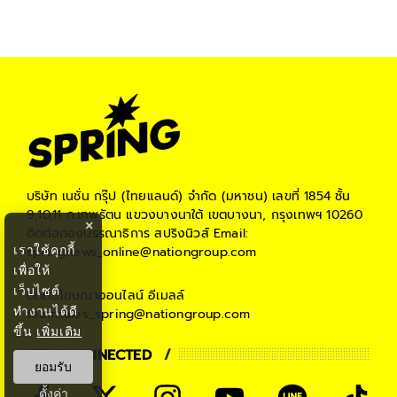
#
KEEP THE WORLD
#
Innovation Keeping the World
บริษัท เนชั่น กรุ๊ป (ไทยแลนด์) จำกัด (มหาชน)
เลขที่ 1854 ชั้น
9,10,11 ถ.เทพรัตน แขวงบางนาใต้ เขตบางนา, กรุงเทพฯ 10260
×
ติดต่อกองบรรณาธิการ สปริงนิวส์
Email:
เราใช้คุกกี้
springnews_online@nationgroup.com
เพื่อให้
เว็บไซต์
ติดต่อโฆษณาออนไลน์
อีเมลล์
ทำงานได้ดี
teamsales_spring@nationgroup.com
ขึ้น
เพิ่มเติม
STAY CONNECTED
ยอมรับ
ตั้งค่า