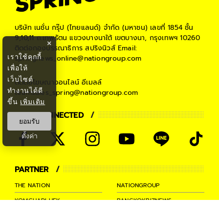
บริษัท เนชั่น กรุ๊ป (ไทยแลนด์) จำกัด (มหาชน)
เลขที่ 1854 ชั้น
9,10,11 ถ.เทพรัตน แขวงบางนาใต้ เขตบางนา, กรุงเทพฯ 10260
×
ติดต่อกองบรรณาธิการ สปริงนิวส์
Email:
เราใช้คุกกี้
springnews_online@nationgroup.com
เพื่อให้
เว็บไซต์
ติดต่อโฆษณาออนไลน์
อีเมลล์
ทำงานได้ดี
teamsales_spring@nationgroup.com
ขึ้น
เพิ่มเติม
STAY CONNECTED
ยอมรับ
ตั้งค่า
PARTNER
THE NATION
NATIONGROUP
KOMCHADLUEK
BANGKOKBIZNEWS
NATIONTV
SPRINGNEWS