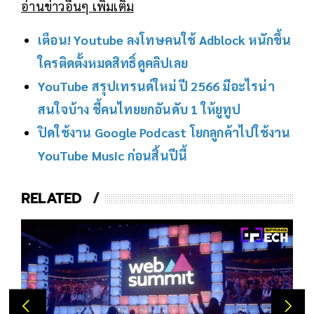
อ่านข่าวอื่นๆ เพิ่มเติม
เตือน! Youtube ลงโทษคนใช้ Adblock หนักขึ้น
ใครติดตั้งหมดสิทธิ์ดูคลิปเลย
YouTube สรุปเทรนด์ใหม่ ปี 2566 มีอะไรน่า
สนใจบ้าง ชี้คนไทยยกอันดับ 1 ให้ยูทูป
ปิดใช้งาน Google Podcast โยกลูกค้าไปใช้งาน
YouTube Music ก่อนสิ้นปีนี้
RELATED