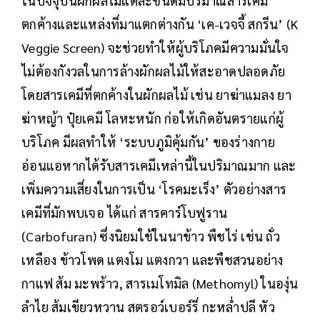
ในปัจจุบันผักผลไม้แต่ละชนิดมีปริมาณสารเคมี
ตกค้างและแหล่งที่มาแตกต่างกัน ‘เค-เวจจี้ สกรีน’ (K
Veggie Screen) จะช่วยทำให้ผู้บริโภคมีความมั่นใจ
ไม่ต้องกังวลในการล้างผักผลไม้ให้สะอาดปลอดภัย
โดยสารเคมีที่ตกค้างในผักผลไม้ เช่น ยาฆ่าแมลง ยา
ฆ่าหญ้า ปุ๋ยเคมี โลหะหนัก ก่อให้เกิดอันตรายแก่ผู้
บริโภค มีผลทำให้ ‘ระบบภูมิคุ้มกัน’ ของร่างกาย
อ่อนแอหากได้รับสารเคมีเหล่านี้ในปริมาณมาก และ
เพิ่มความเสี่ยงในการเป็น ‘โรคมะเร็ง’ ตัวอย่างสาร
เคมีที่มักพบเจอ ได้แก่ สารคาร์โบฟูราน
(Carbofuran) ซึ่งนิยมใช้ในนาข้าว พืชไร่ เช่น ถั่ว
เหลือง ข้าวโพด แตงโม แตงกวา และพืชสวนอย่าง
กาแฟ ส้ม มะพร้าว, สารเมโทมิล (Methomyl) ในองุ่น
ลำไย ส้มเขียวหวาน สตรอว์เบอร์รี่ กะหล่ำปลี หัว