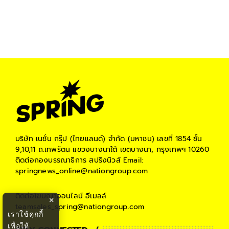
บริษัท เนชั่น กรุ๊ป (ไทยแลนด์) จำกัด (มหาชน)
เลขที่ 1854 ชั้น
9,10,11 ถ.เทพรัตน แขวงบางนาใต้ เขตบางนา, กรุงเทพฯ 10260
ติดต่อกองบรรณาธิการ สปริงนิวส์
Email:
springnews_online@nationgroup.com
ติดต่อโฆษณาออนไลน์
อีเมลล์
×
teamsales_spring@nationgroup.com
เราใช้คุกกี้
เพื่อให้