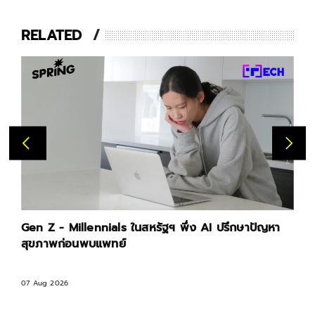
RELATED
n Z - Millennials ในสหรัฐฯ พึ่ง AI ปรึกษาปัญหา
รัฐบาล
ขภาพก่อนพบแพทย์
ระดับบ
Aug 2026
06 Aug 2