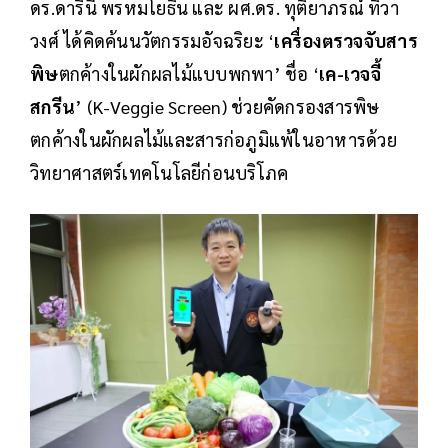
ดร.ดารินี พรหมโยธิน และ ผศ.ดร. ทุติยาภรณ์ ทิวา
วงศ์ ได้คิดค้นนวัตกรรมอัจฉริยะ ‘
เครื่องตรวจจับสาร
พิษ
ตกค้างในผักผลไม้แบบพกพา’ ชื่อ ‘
เค-เวจจี้
สกรีน
’ (K-Veggie Screen) ช่วยคัดกรองสารพิษ
ตกค้างในผักผลไม้และสารก่อภูมิแพ้ในอาหารด้วย
วิทยาศาสตร์เทคโนโลยีก่อนบริโภค