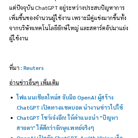
แต่ปัจจุบัน ChatGPT อยู่ระหว่างประสบปัญหาการ
เพิ่มขึ้นของจำนวนผู้ใช้งาน เพราะมีคู่แข่งมากขึ้นทั้ง
จากบริษัทเทคโนโลยียักษ์ใหญ่ และสตาร์ตอัปมาแย่ง
ผู้ใช้งาน
ที่มา :
Reuters
อ่านข่าวอื่นๆ เพิ่มเติม
ไฟแนนเชียลไทม์ส จับมือ OpenAI ผู้สร้าง
ChatGPT เปิดทางแชตบอต นำงานข่าวไปใช้
ChatGPT โชว์เจ๋งอีก! ให้คำแนะนำ "ปัญหา
สายตา" ได้ดีกว่าจักษุแพทย์จริงๆ
OpenAI เปิดตัว ChatGPT-4 with Vision เร็ว