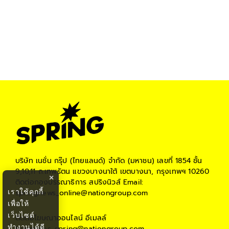
บริษัท เนชั่น กรุ๊ป (ไทยแลนด์) จำกัด (มหาชน)
เลขที่ 1854 ชั้น
9,10,11 ถ.เทพรัตน แขวงบางนาใต้ เขตบางนา, กรุงเทพฯ 10260
×
ติดต่อกองบรรณาธิการ สปริงนิวส์
Email:
เราใช้คุกกี้
springnews_online@nationgroup.com
เพื่อให้
เว็บไซต์
ติดต่อโฆษณาออนไลน์
อีเมลล์
ทำงานได้ดี
teamsales_spring@nationgroup.com