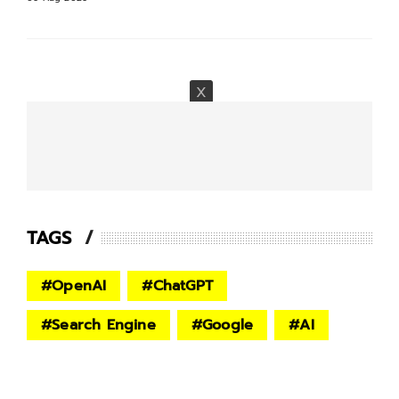
TAGS
#
OpenAI
#
ChatGPT
#
Search Engine
#
Google
#
AI