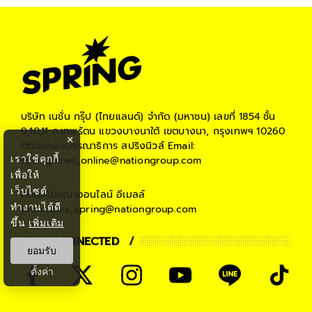
บริษัท เนชั่น กรุ๊ป (ไทยแลนด์) จำกัด (มหาชน)
เลขที่ 1854 ชั้น
9,10,11 ถ.เทพรัตน แขวงบางนาใต้ เขตบางนา, กรุงเทพฯ 10260
×
ติดต่อกองบรรณาธิการ สปริงนิวส์
Email:
เราใช้คุกกี้
springnews_online@nationgroup.com
เพื่อให้
เว็บไซต์
ติดต่อโฆษณาออนไลน์
อีเมลล์
ทำงานได้ดี
teamsales_spring@nationgroup.com
ขึ้น
เพิ่มเติม
STAY CONNECTED
ยอมรับ
ตั้งค่า