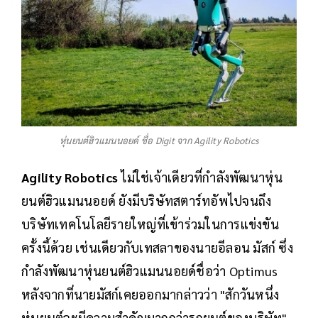
หุ่นยนต์ฮิวแมนนอยด์ ชื่อ Digit จาก Agility Robotics
Agility Robotics
ไม่ใช่เจ้าเดียวที่กำลังพัฒนาหุ่น
ยนต์ฮิวแมนนอยด์ ยังมีบริษัทสตาร์ทอัพไปจนถึง
บริษัทเทคโนโลยีรายใหญ่ที่เข้าร่วมในการแข่งขัน
ครั้งนี้ด้วย เช่นเดียวกับเทสลาของนายอีลอน มัสก์ ซึ่ง
กำลังพัฒนาหุ่นยนต์ฮิวแมนนอยด์ชื่อว่า Optimus
หลังจากที่นายมัสก์เคยออกมากล่าวว่า "สักวันหนึ่ง
หุ่นยนต์จะมีความสำคัญมากกว่ารถยนต์ของบริษัท"