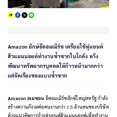
Amazon ยักษ์อีคอมเมิร์ซ เตรียมใช้หุ่นยนต์
ฮิวแมนนอยด์ทำงานซ้ำซากในโกดัง หวัง
พัฒนาทรัพยากรบุคคลให้ก้าวหน้ามากกว่า
แค่จัดเรียงของแบบซ้ำซาก
Amazon อเมซอน
อีคอมเมิร์ซยักษ์ใหญ่สหรัฐ กำลัง
สร้างความกังวลต่อคนงานกว่า 1.5 ล้านคนของบริษัท
ด้วยแนวคิดการจ้างหุ่นยนต์ฮิวแมนนอยด์เพื่อทำงาน