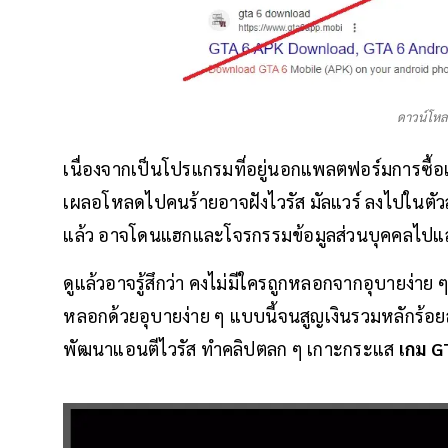
ดาวน์โห
เนื่องจากเป็นโปรแกรมที่อยู่นอกแพลตฟอร์มการซื้อเกม
เผลอโหลดไปคนร้ายอาจฝังไวรัส มัลแวร์ ลงไปในตัว
แล้ว อาจโดนแฮกและโจรกรรมข้อมูลส่วนบุคคลไปและก
ดูแล้วอาจรู้สึกว่า คงไม่มีใครถูกหลอกจากอุบายง่าย ๆ
หลอกด้วยอุบายง่าย ๆ แบบนี้จนสูญเงินรวมหลักร้อยล้
พัฒนาแอนตีไวรัส ทำคลิปตลก ๆ เกาะกระแส
เกม G