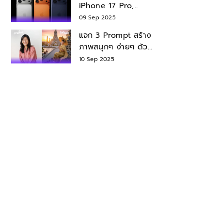
iPhone 17 Pro,
iPhone 17 Air สเปค
09 Sep 2025
ราคา น่าซื้อไหม?
แจก 3 Prompt สร้าง
ภาพสนุกๆ ง่ายๆ ด้วย
Nano Banana ใน
10 Sep 2025
Gemini