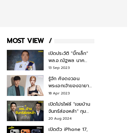
MOST VIEW
เปิดประวัติ "บิ๊กเล็ก"
พล.อ.ณัฐพล นาค
พาณิชย์ จากเลขาฯ
13 Sep 2023
สมช.-เลขาฯ
รู้จัก คังดงวอน
รมว.กลาโหม
พระเอกเจ้าของฉายา
สมบัติแห่งชาติ หลังมี
18 Apr 2023
ข่าว โรเซ่ BLACKPINK
เปิดโปรไฟล์ "เขยบ้าน
จันทร์ส่องหล้า" กุม
บังเหียนธุรกิจตระกูล
20 Aug 2024
"ชินวัตร"
เปิดตัว iPhone 17,