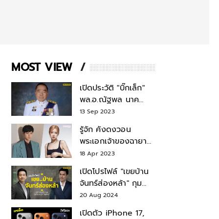
MOST VIEW
เปิดประวัติ "บิ๊กเล็ก"
พล.อ.ณัฐพล นาค
พาณิชย์ จากเลขาฯ
13 Sep 2023
สมช.-เลขาฯ
รู้จัก คังดงวอน
รมว.กลาโหม
พระเอกเจ้าของฉายา
สมบัติแห่งชาติ หลังมี
18 Apr 2023
ข่าว โรเซ่ BLACKPINK
เปิดโปรไฟล์ "เขยบ้าน
จันทร์ส่องหล้า" กุม
บังเหียนธุรกิจตระกูล
20 Aug 2024
"ชินวัตร"
เปิดตัว iPhone 17,