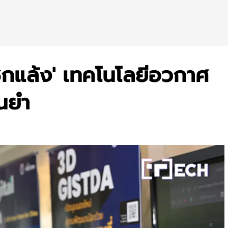
็กแล้ง' เทคโนโลยีอวกาศ
่นยำ