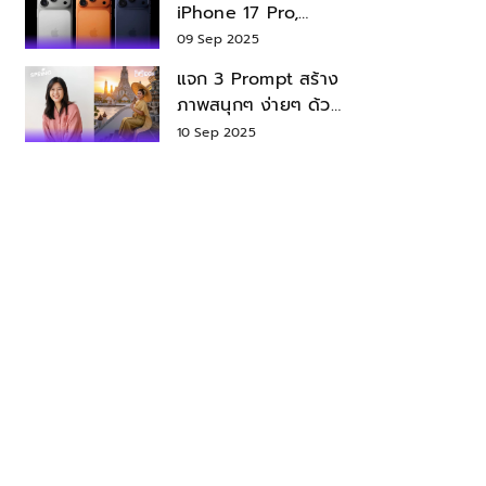
iPhone 17 Pro,
iPhone 17 Air สเปค
09 Sep 2025
ราคา น่าซื้อไหม?
แจก 3 Prompt สร้าง
ภาพสนุกๆ ง่ายๆ ด้วย
Nano Banana ใน
10 Sep 2025
Gemini