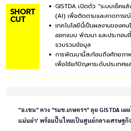
GISTDA เปิดตัว “ระบบเช็คแล้ง
SHORT
(AI) เพื่อติดตามและคาดการณ์พื
CUT
เทคโนโลยีนี้เป็นผลงานของคน
ออกแบบ พัฒนา และประกอบขึ้น
รวบรวมข้อมูล
การพัฒนานี้สะท้อนถึงศักยภ
เพื่อใช้แก้ปัญหาระดับประเทศ
"อ.เชน" ควง "รมช.เกษตรฯ" ลุย GISTDA เผย
แม่นยำ' พร้อมปั้นไทยเป็นศูนย์กลางเศรษฐกิ